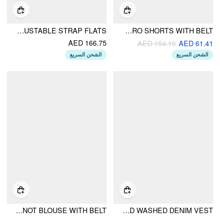
FLORAL WOVEN & FAUX LEATHER ADJUSTABLE STRAP FLATS
TWEED LOW RISE HOUNDSTOOTH MICRO SHORTS WITH BELT
AED 166.75
AED 154.10
AED 61.41
الشحن السريع
الشحن السريع
COTTON POLKA DOT PUFF SLEEVE BOWKNOT BLOUSE WITH BELT
DENIM STAND COLLAR TWIST KNOTTED WASHED DENIM VEST