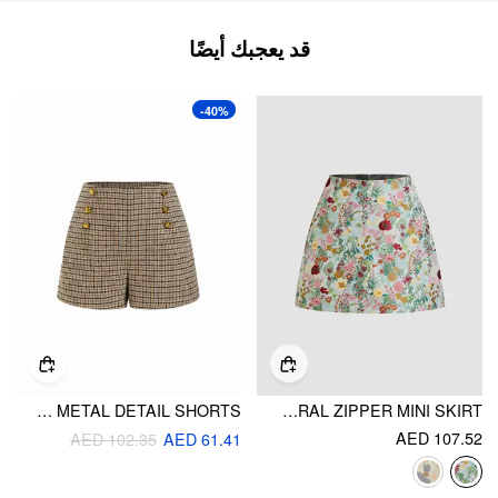
قد يعجبك أيضًا
-40%
WOOL-LOOK MID RISE HOUNDSTOOTH METAL DETAIL SHORTS
JACQUARD MID RISE FLORAL ZIPPER MINI SKIRT
AED 107.52
AED 102.35
AED 61.41