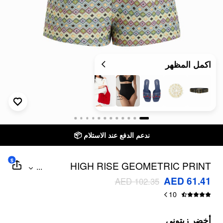
اكمل المظهر
ندعم الدفع عند الاستلام 📦
$
HIGH RISE GEOMETRIC PRINT
...
SHORTS
AED 61.41
AED 102.35
10
أخضر زيتوني