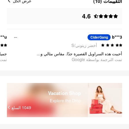
التقييمات (10)
عرض الكل
4.6
***u
b***3
CiderGang
أخضر زيتوني/S
أحببت هذه السراويل القصيرة جدًا. مقاس مثالي وجودة خامة ممتازة.
جمي!
تمت الترجمة بواسطة Google
oogle
Vacation Shop
Explore the Drop
السلع
1049