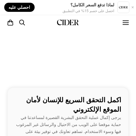
nt
لماذا تدفع السعر الكامل؟
احصلي عليه
احصل على خصم 15% في التطبيق
اكمل التحقق السريع للإنسان لأمان
الموقع الإلكتروني
يرجى إكمال عملية التحقق البشرية القصيرة لمساعدتنا في
حماية موقعنا على الويب من الاحتيال والرسائل غير المرغوب
فيها وسوء الاستخدام. تساهم تعاونك في توفير بيئة على