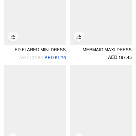
HALTER NECK LACE PANEL O-RING RUCHED FLARED MINI DRESS
MESH SCOOP NECK RUFFLED ASYMMETRICAL HEM MERMAID MAXI DRESS
AED 187.45
AED 127.65
AED 51.75