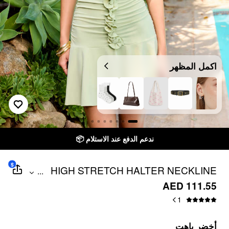
اكمل المظهر
ندعم الدفع عند الاستلام 📦
$
HIGH STRETCH HALTER NECKLINE
...
RUCHED RUFFLED A-LINE MINI DRESS
AED 111.55
1
أخضر باهت