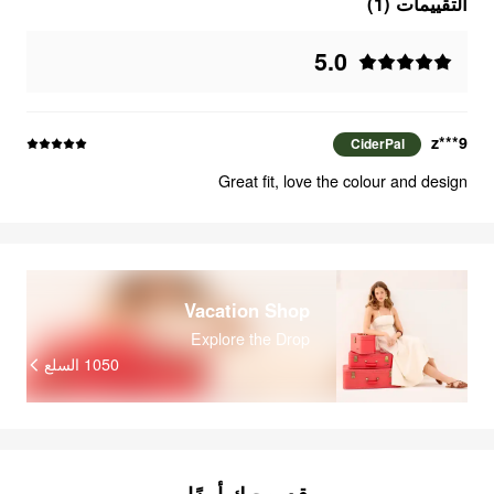
التقييمات (1)
5.0
9***z
CiderPal
Great fit, love the colour and design
Vacation Shop
Explore the Drop
السلع
1050