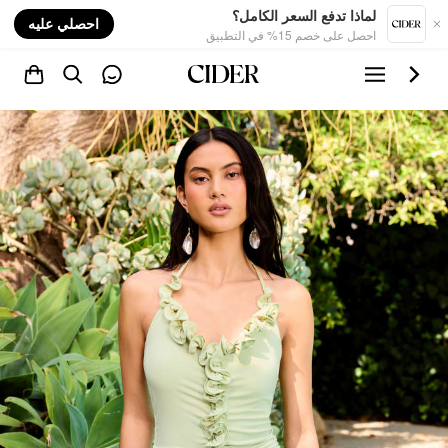
nt
لماذا تدفع السعر الكامل؟
احصلي عليه
احصل على خصم 15% في التطبيق