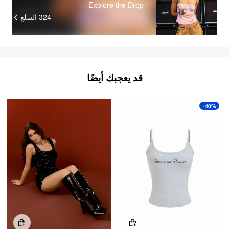
Explore the Drop
السلع
324
قد يعجبك أيضًا
-40%