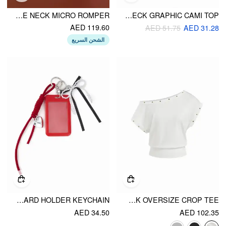
SEQUIN SQUARE NECK MICRO ROMPER
SWEET AS HEAVEN COTTON-BLEND SCOOP NECK GRAPHIC CAMI TOP
AED 119.60
AED 51.75
AED 31.28
الشحن السريع
FAUX PEARL & BOWKNOT & HEART CARD HOLDER KEYCHAIN
COTTON-BLEND ASYMMETRICAL NECK OVERSIZE CROP TEE
AED 34.50
AED 102.35