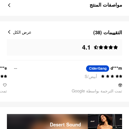
مواصفات المنتج
التقييمات (38)
عرض الكل
4.1
***e
d***m
CiderGang
أبيض/S
🤍
🤓
تمت الترجمة بواسطة Google
oogle
Desert Sound