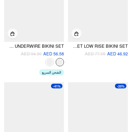
SWEETHEART RUCHED LETTUCE TRIM BEAD DETAIL TIE SIDE UNDERWIRE BIKINI SET
SQUARE NECK STRIPED RUCHED TIE SIDE BRACELET LOW RISE BIKINI SET
AED 94.30
AED 56.58
AED 77.05
AED 46.92
الشحن السريع
-41%
-20%