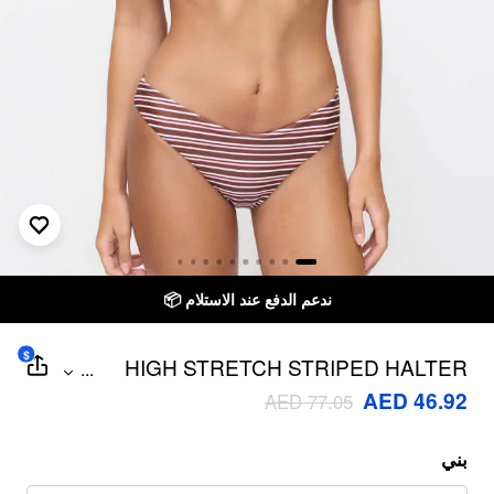
ندعم الدفع عند الاستلام 📦
$
HIGH STRETCH STRIPED HALTER
...
NECK CHEEKY BIKINI SET
AED 46.92
AED 77.05
بني