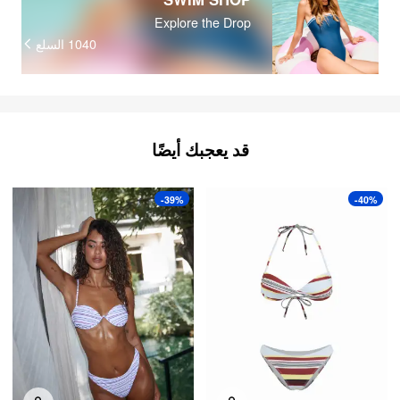
Explore the Drop
السلع
1040
قد يعجبك أيضًا
-39%
-40%