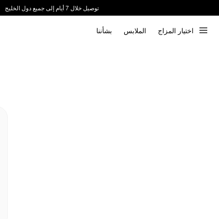
توصيل خلال 7 أيام إلى جميع دول الخليج
ندعم الدفع عند الاستلام 📦
اختيار المزاج
الملابس
بشأننا