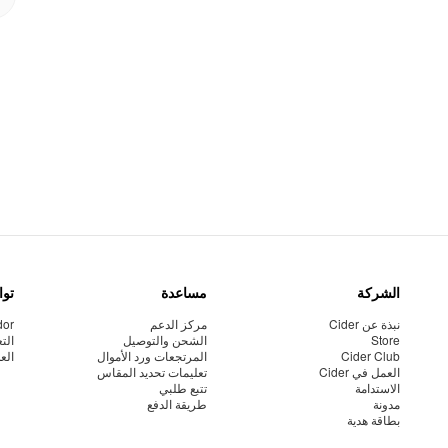
الشركة
مساعدة
توا
نبذة عن Cider
مركز الدعم
dor
Store
الشحن والتوصيل
الت
Cider Club
المرتجعات ورد الأموال
الع
العمل في Cider
تعليمات تحديد المقاس
الاستدامة
تتبع طلبي
مدونة
طريقة الدفع
بطاقة هدية