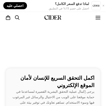
nt
لماذا تدفع السعر الكامل؟
احصلي عليه
احصل على خصم 15% في التطبيق
اكمل التحقق السريع للإنسان لأمان
الموقع الإلكتروني
يرجى إكمال عملية التحقق البشرية القصيرة لمساعدتنا في
حماية موقعنا على الويب من الاحتيال والرسائل غير المرغوب
فيها وسوء الاستخدام. تساهم تعاونك في توفير بيئة على