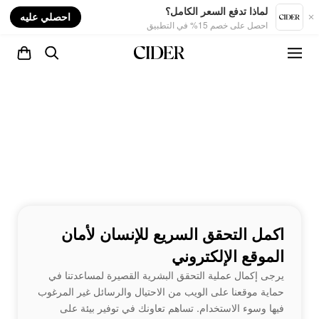
nt
لماذا تدفع السعر الكامل؟
احصلي عليه
احصل على خصم 15% في التطبيق
اكمل التحقق السريع للإنسان لأمان
الموقع الإلكتروني
يرجى إكمال عملية التحقق البشرية القصيرة لمساعدتنا في
حماية موقعنا على الويب من الاحتيال والرسائل غير المرغوب
فيها وسوء الاستخدام. تساهم تعاونك في توفير بيئة على