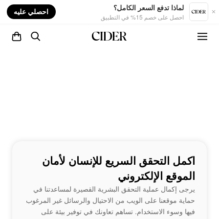
nt
لماذا تدفع السعر الكامل؟
احصلي عليه
احصل على خصم 15% في التطبيق
اكمل التحقق السريع للإنسان لأمان
الموقع الإلكتروني
يرجى إكمال عملية التحقق البشرية القصيرة لمساعدتنا في
حماية موقعنا على الويب من الاحتيال والرسائل غير المرغوب
فيها وسوء الاستخدام. تساهم تعاونك في توفير بيئة على