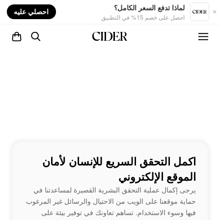
nt
لماذا تدفع السعر الكامل؟
احصلي عليه
احصل على خصم 15% في التطبيق
اكمل التحقق السريع للإنسان لأمان
الموقع الإلكتروني
يرجى إكمال عملية التحقق البشرية القصيرة لمساعدتنا في
حماية موقعنا على الويب من الاحتيال والرسائل غير المرغوب
فيها وسوء الاستخدام. تساهم تعاونك في توفير بيئة على