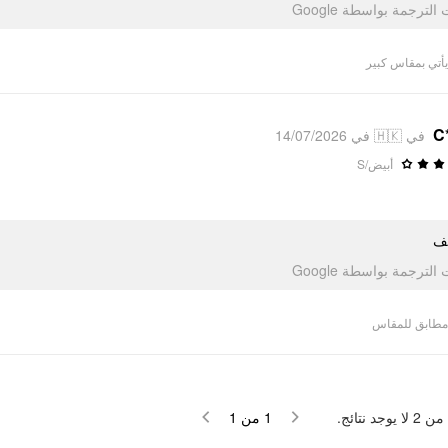
تمت الترجمة بواسطة Go
يأتي بمقاس كبير
C
في 🇭🇰 في 14/07/2026
أبيض/S
ف
تمت الترجمة بواسطة Go
مطابق للمقاس
لا يوجد نتائج.
2
من
1
من
1