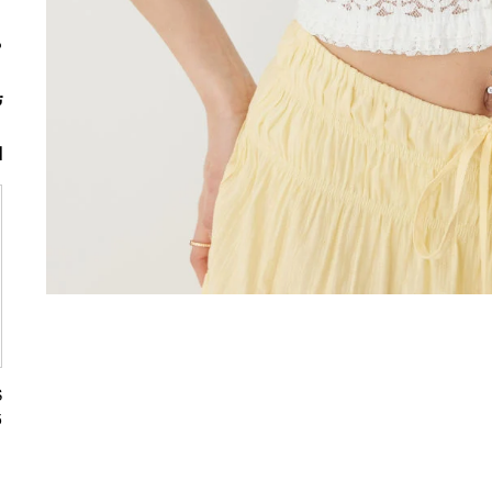
م
ت
ا
5