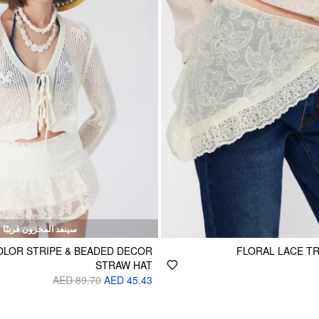
سينفد المخزون قريبًا
OLOR STRIPE & BEADED DECOR
FLORAL LACE T
STRAW HAT
AED 89.70
AED 45.43