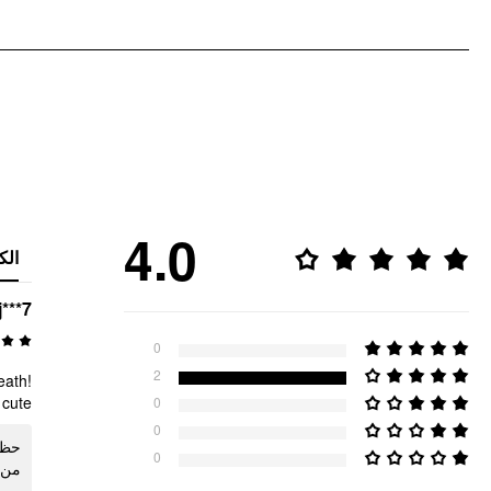
4.0
الك
j***7
0
2
eath!
cute!
0
0
حظيت
0
من !