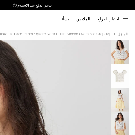
ندعم الدفع عند الاستلام 📦
اختيار المزاج
الملابس
بشأننا
llow Out Lace Panel Square Neck Ruffle Sleeve Oversized Crop Top
المنزل