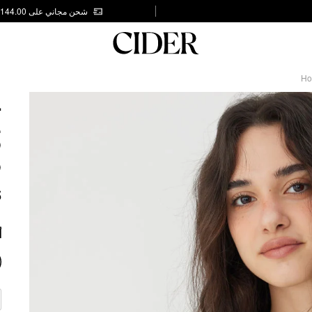
شحن مجاني على AED 144.00
Ho
L
E
P
P
5
أ