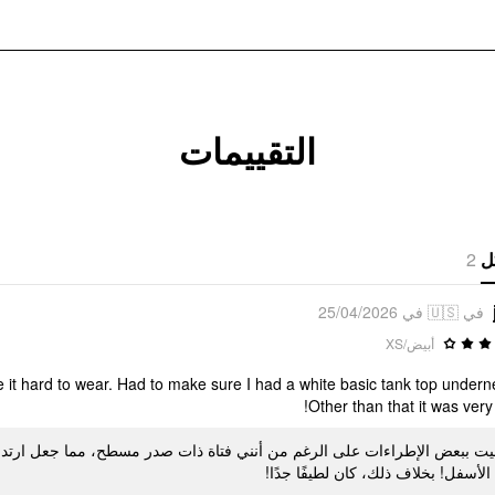
التقييمات
2
ل
في 🇺🇸 في 25/04/2026
أبيض/XS
e it hard to wear. Had to make sure I had a white basic tank top undern
Other than that it was very 
 ببعض الإطراءات على الرغم من أنني فتاة ذات صدر مسطح، مما جعل ارتدائه صع
الأسفل! بخلاف ذلك، كان لطيفًا جدًا