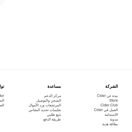
الشركة
مساعدة
توا
نبذة عن Cider
مركز الدعم
dor
Store
الشحن والتوصيل
الت
Cider Club
المرتجعات ورد الأموال
الع
العمل في Cider
تعليمات تحديد المقاس
الاستدامة
تتبع طلبي
مدونة
طريقة الدفع
بطاقة هدية