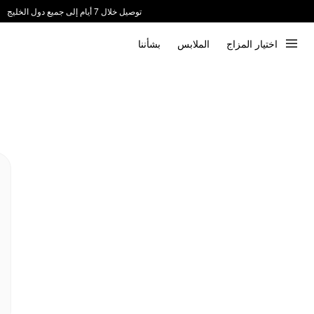
توصيل خلال 7 أيام إلى جميع دول الخليج
ندعم الدفع عند الاستلام 📦
اختيار المزاج
الملابس
بشأننا