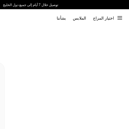
توصيل خلال 7 أيام إلى جميع دول الخليج
ندعم الدفع عند الاستلام 📦
اختيار المزاج
الملابس
بشأننا