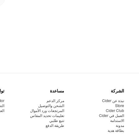
الشركة
مساعدة
توا
نبذة عن Cider
مركز الدعم
dor
Store
الشحن والتوصيل
الت
Cider Club
المرتجعات ورد الأموال
الع
العمل في Cider
تعليمات تحديد المقاس
الاستدامة
تتبع طلبي
مدونة
طريقة الدفع
بطاقة هدية