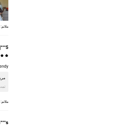
:
ملائم
j***5
dy ♡♡♡
♡♡♡
ogle
:
ملائم
***s