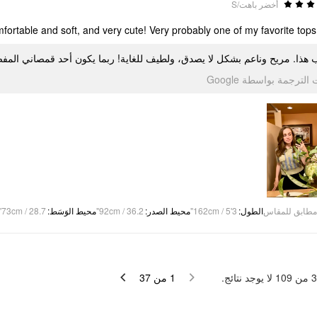
أخضر باهت/S
mfortable and soft, and very cute! Very probably one of my favorite tops
 هذا. مريح وناعم بشكل لا يصدق، ولطيف للغاية! ربما يكون أحد قمصاني المف
تمت الترجمة بواسطة Go
73cm / 28.7"
:
محيط الوَسَط
92cm / 36.2"
:
محيط الصدر
162cm / 5'3"
:
الطول
مطابق للمقاس
لا يوجد نتائج.
109
من
3
37
من
1