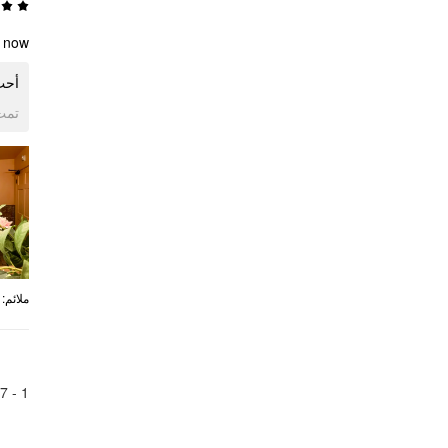
 now!
أحب!
ogle
:
ملائم
7
1 -