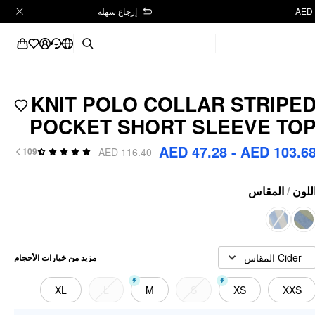
إرجاع سهلة
KNIT POLO COLLAR STRIPE
POCKET SHORT SLEEVE TO
AED 47.28 - AED 103.6
AED 116.40
109
المقاس
/
للون
Cider المقاس
مزيد من خيارات الأحجام
XL
L
M
S
XS
XXS