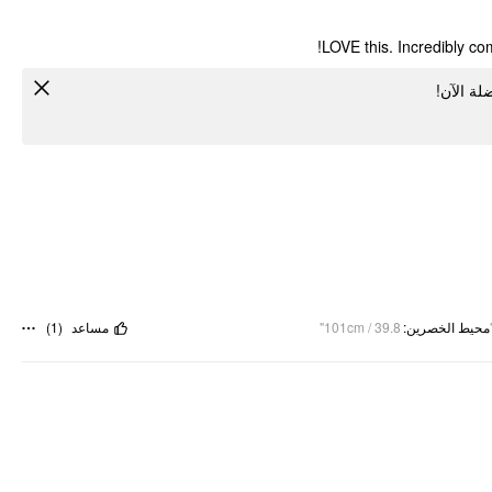
LOVE this. Incredibly co
ضلة الآن
)
1
(
مساعد
101cm / 39.8"
:
محيط الخصرين