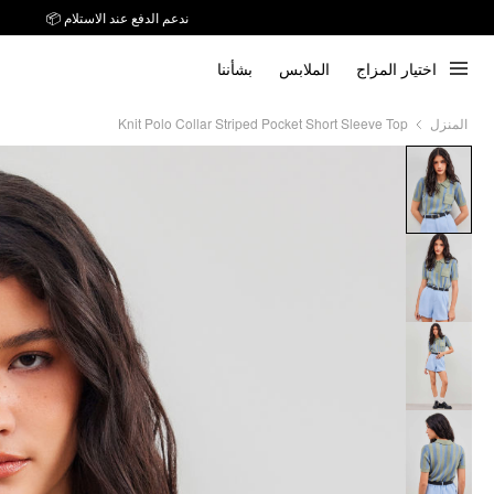
توصيل خلال 7 أيام إلى جميع دول الخليج
ندعم الدفع عند الاستلام 📦
اختيار المزاج
الملابس
بشأننا
Knit Polo Collar Striped Pocket Short Sleeve Top
المنزل