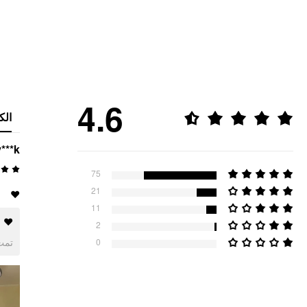
4.6
الك
y***k
75
21
❤️
11
❤️
2
ogle
0