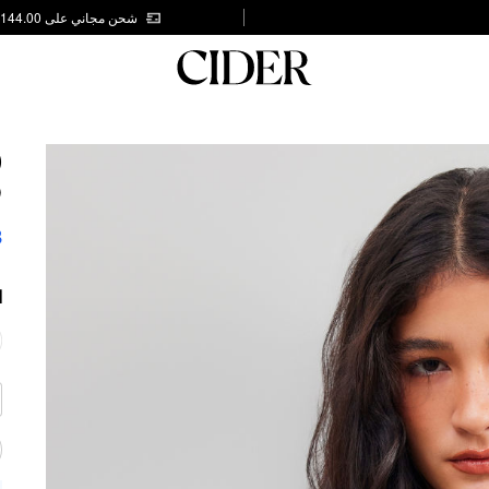
شحن مجاني على AED 144.00
D
P
8
ا