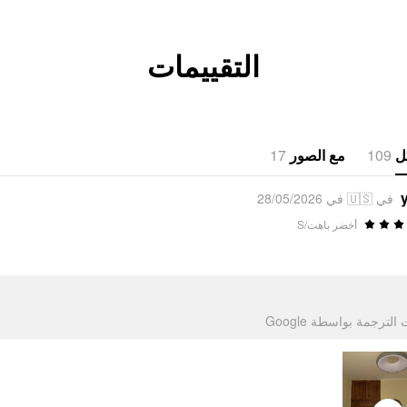
التقييمات
17
مع الصور
109
ل
في 🇺🇸 في 28/05/2026
أخضر باهت/S
تمت الترجمة بواسطة Go