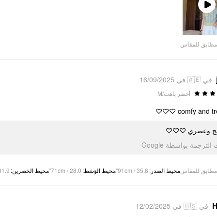
Play
Video
مطابق للمقاس
في 🇦🇪 في 16/09/2025
أخضر باهت/M
comfy and tren
مريح وعصري 
تمت الترجمة بواسطة Go
1.9"
:
محيط الخصرين
71cm / 28.0"
:
محيط الوَسَط
91cm / 35.8"
:
محيط الصدر
مطابق للمقاس
H
في 🇺🇸 في 12/02/2025