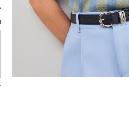
ت
ا
0