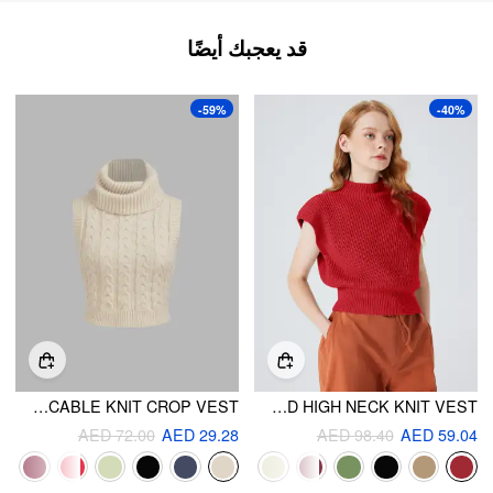
قد يعجبك أيضًا
-59%
-40%
HIGH NECK SOLID CABLE KNIT CROP VEST
SOLID HIGH NECK KNIT VEST
AED 72.00
AED 29.28
AED 98.40
AED 59.04