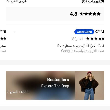
التقييمات (6)
عرض الكل
4.8
***5
C***J
CiderGang
أحمر/S
احبّ أحبّ أحبّ، جودة ممتازة حقًا
سترة
تمت الترجمة بواسطة Google
تمت ا
Bestsellers
Explore The Drop
14830
السلع