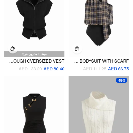
سينفد المخزون قريبًا
KNIT ZIP THROUGH OVERSIZED VEST
PLAID HALTER NECK ASYMMETRICAL CROP BLOUSE BODYSUIT WITH SCARF
AED 133.20
AED 80.40
AED 111.25
AED 66.75
-59%