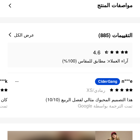
مواصفات المنتج
التقييمات (885)
عرض الكل
4.6
آراء العملاء: مطابق للمقاس (100%)
***k
n***e
CiderGang
رمادي/XS
هذا التصميم المحبوك مثالي لفصل الربيع (10/10)
تمت الترجمة بواسطة Google
تمت ا