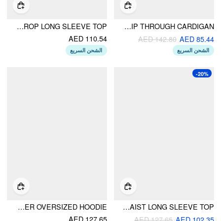
ROUND NECKLINE RUCHED TANK TOP & CROP LONG SLEEVE TOP
KNIT HOODED LONG SLEEVE CONTRASTING BINDING ZIP THROUGH CARDIGAN
AED 110.54
AED 142.80
AED 85.44
الشحن السريع
الشحن السريع
-20%
TERRY SOLID ZIPPER OVERSIZED HOODIE
KNIT HOODED DRAWSTRING CINCHED WAIST LONG SLEEVE TOP
AED 127.65
AED 127.65
AED 102.35