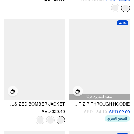
-40%
سينفد المخزون قريبًا
REVERSIBLE COTTON-BLEND STAND COLLAR HOUNDSTOOTH OVERSIZED BOMBER JACKET
FLEECE HOODED CINCHED WAIST ZIP THROUGH HOODIE
AED 320.40
AED 154.10
AED 92.69
الشحن السريع