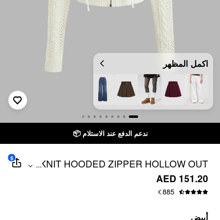
اكمل المظهر
ندعم الدفع عند الاستلام 📦
توصيل 
$
KNIT HOODED ZIPPER HOLLOW OUT
...
CARDIGAN
AED 151.20
885
أبيض