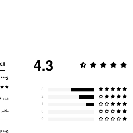
4.3
الك
***3
3
2
هذ 🩷
1
:
ملائم
0
0
***9