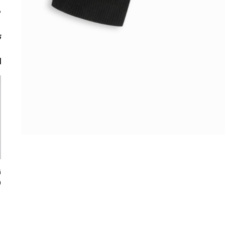
م
ت
ا
0