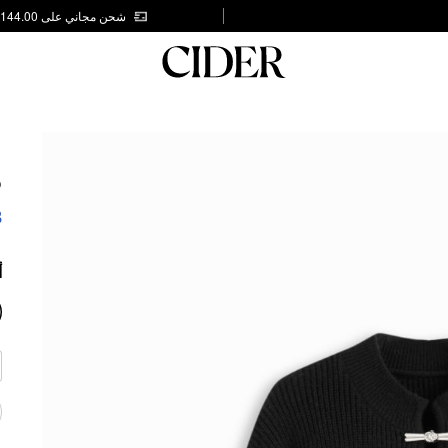
شحن مجاني على AED 144.00
G
S
8
أ