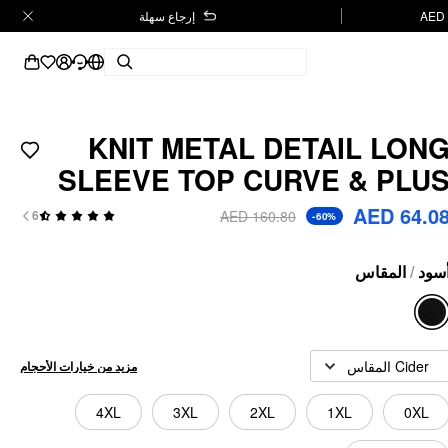
إرجاع سهلة
KNIT METAL DETAIL LON
SLEEVE TOP CURVE & PLU
AED 64.0
AED 160.80
6
-60%
المقاس
/
سود
Cider المقاس
مزيد من خيارات الأحجام
4XL
3XL
2XL
1XL
0XL