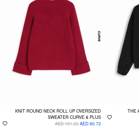
KNIT ROUND NECK ROLL UP OVERSIZED
THE 
SWEATER CURVE & PLUS
AED 151.20
AED 60.72