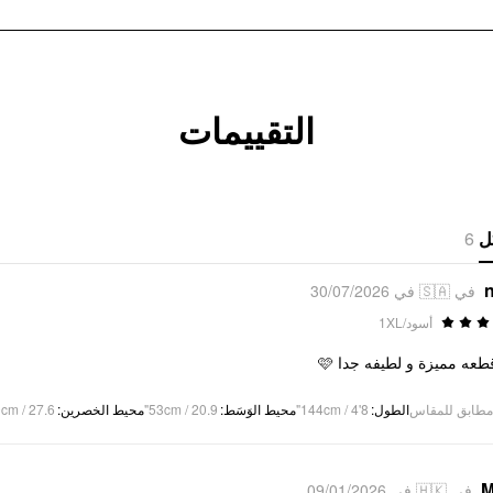
التقييمات
6
ل
n
في 🇸🇦 في 30/07/2026
أسود/1XL
ه قطعه مميزة و لطيفه جدا
cm / 27.6"
:
محيط الخصرين
53cm / 20.9"
:
محيط الوَسَط
144cm / 4'8"
:
الطول
مطابق للمقاس
M
في 🇭🇰 في 09/01/2026