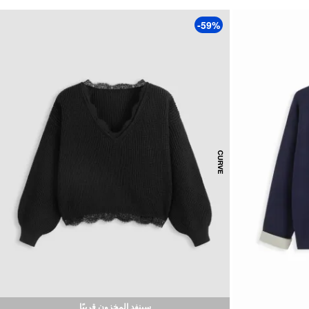
-59%
سينفد المخزون قريبًا