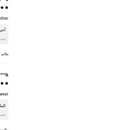
ether
أح.
ogle
:
ملائم
***h
 wear
الم.
ogle
:
ملائم