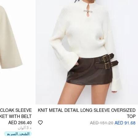
CLOAK SLEEVE
KNIT METAL DETAIL LONG SLEEVE OVERSIZED
KET WITH BELT
TOP
AED 266.40
AED 151.20
AED 91.68
ألوان
3
+
الشحن السريع