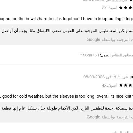
أسود/2XL
magnet on the bow is hard to stick together. I have to keep putting it tog
ببته ولكن المغناطيس الموجود على القوس صعب الالتصاق معًا. يجب أن أواصل 
تمت الترجمة بواسطة Go
156cm / 5'1"
:
الطول
مطابق للمقاس
p
في 🇲🇾 في 08/03/2026
أسود/4XL
, good for cold weather, but the sleeves is too long, overall its nice knit
ادة سميكة، جيدة للطقس البارد، لكن الأكمام طويلة جدًا، بشكل عام إنها قطعة 
تمت الترجمة بواسطة Go
مطابق للمقاس