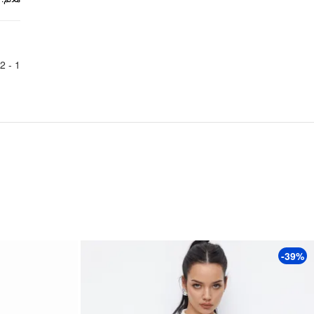
2
1 -
-39%