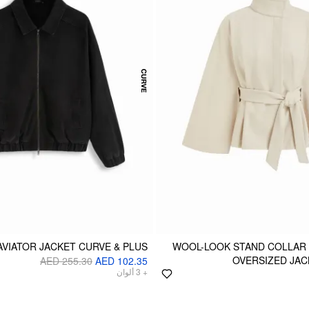
AVIATOR JACKET CURVE & PLUS
WOOL-LOOK STAND COLLAR 
OVERSIZED JAC
AED 255.30
AED 102.35
ألوان
3
+