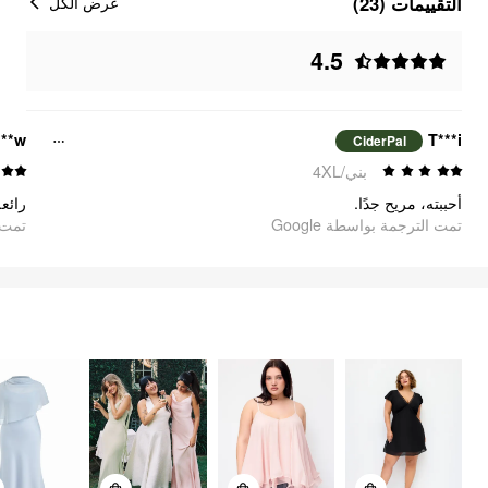
التقييمات (23)
عرض الكل
4.5
***w
T***i
CiderPal
بني/4XL
أحببته، مريح جدًا.
تمت الترجمة بواسطة Google
oogle
FEELING ELEGANT
السلع
383