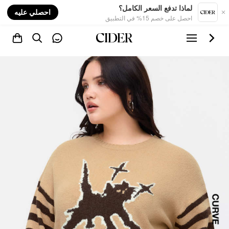
nt
لماذا تدفع السعر الكامل؟
احصلي عليه
احصل على خصم 15% في التطبيق