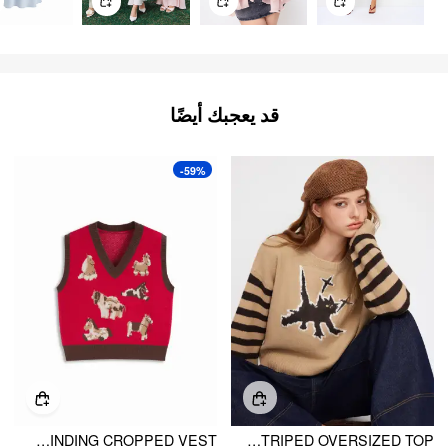
قد يعجبك أيضًا
-59%
KNIT HORSE GRAPHIC V-NECK CONTRASTING BINDING CROPPED VEST
KNIT ROUND NECKLINE CAT STRIPED OVERSIZED TOP