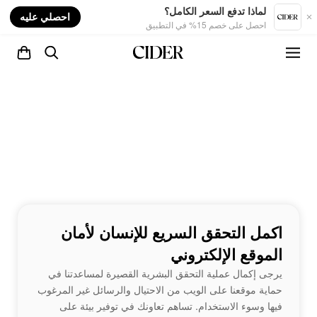
nt
لماذا تدفع السعر الكامل؟
احصلي عليه
احصل على خصم 15% في التطبيق
اكمل التحقق السريع للإنسان لأمان
الموقع الإلكتروني
يرجى إكمال عملية التحقق البشرية القصيرة لمساعدتنا في
حماية موقعنا على الويب من الاحتيال والرسائل غير المرغوب
فيها وسوء الاستخدام. تساهم تعاونك في توفير بيئة على