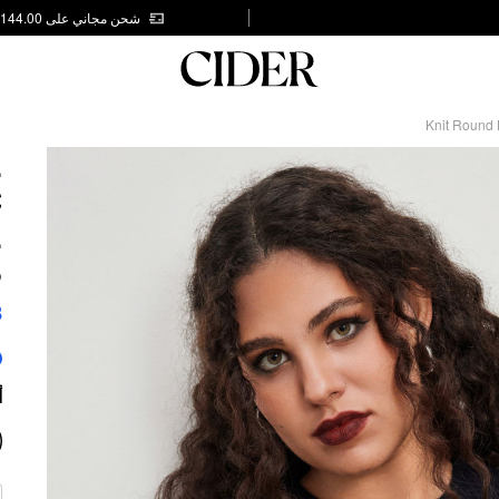
شحن مجاني على AED 144.00
Knit Round 
E
C
E
S
8
أ