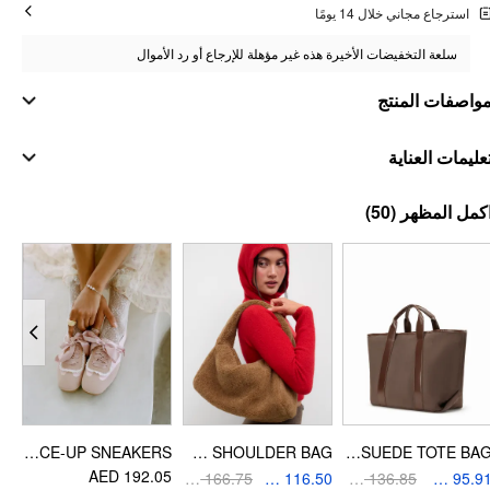
استرجاع مجاني خلال 14 يومًا
سلعة التخفيضات الأخيرة هذه غير مؤهلة للإرجاع أو رد الأموال
واصفات المنتج
مواد
عليمات العناية
صدفة
تعليمات الغسيل
(50)
كمل المظهر
42% أكريليك 30% بوليستر 28% بولي أميد
:
التكوين
غسيل يدوي فقط
أسرار الأناقة
لا تستخدمي التنظيف الجاف
نوع الارتداء: عادي
الطول: طويل
تنظيف جاف
فتحة الرقبة: فتحة رقبة مستديرة
تُكوى على درجة حرارة منخفضة
معلومات التصميم
لا تُكوى
المناسبة: الإجازة
نوع النمط: رسومات
SATIN LACE-UP SNEAKERS
FUR-LOOK SHOULDER BAG
FAUX SUEDE TOTE BAG
تفاصيل النقشة: الفواكه والخضروات, رسومات
05
AED 192.05
AED 166.75
AED 116.50
AED 136.85
AED 95.91