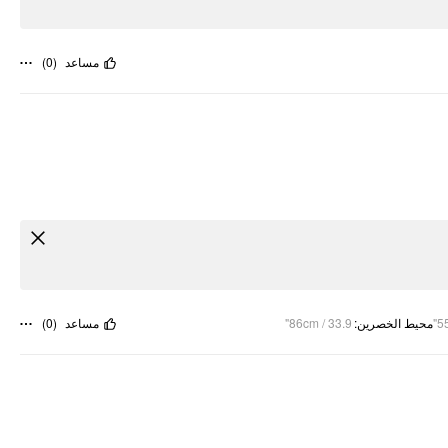
)
0
(
مساعد
)
0
(
مساعد
86cm / 33.9"
:
محيط الخصرين
55