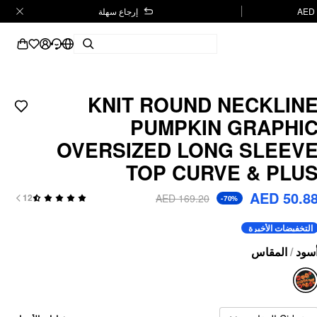
إرجاع سهلة
KNIT ROUND NECKLIN
PUMPKIN GRAPHI
OVERSIZED LONG SLEEV
TOP CURVE & PLU
AED 50.8
AED 169.20
12
-70%
التخفيضات الأخيرة
المقاس
/
سود