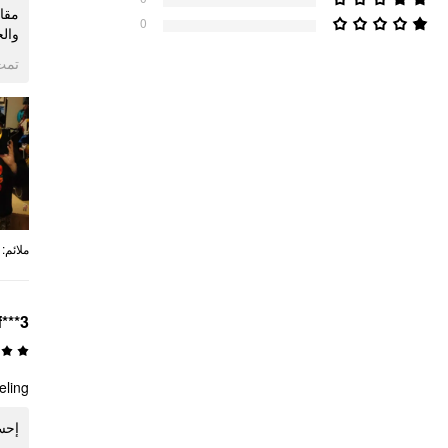
مقاس
0
وال!
ogle
:
ملائم
f***3
eling
إحس