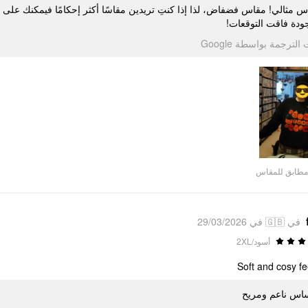
 مثالي! مقاس فضفاض، لذا إذا كنتِ تريدين مقاسًا أكثر إحكامًا فيمكنك على 
جودة فاقت التوقعات
تمت الترجمة بواسطة Go
مطابق للمقاس
في 🇬🇧 في 29/03/2026
أسود/2XL
Soft and cosy fe
اس ناعم ومريح