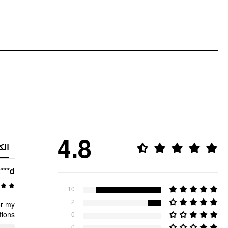
4.8
الك
***d
10
2
or my
ions!
0
0