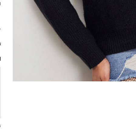
م
ت
ا