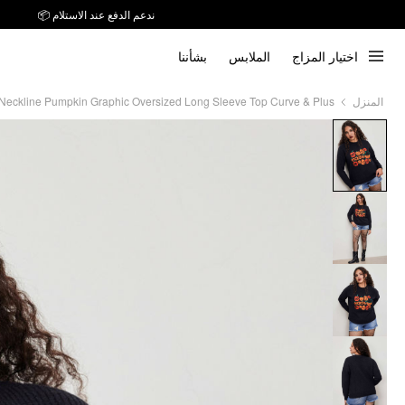
توصيل خلال 7 أيام إلى جميع دول الخليج
اختيار المزاج
الملابس
بشأننا
ندعم الدفع عند الاستلام 📦
Neckline Pumpkin Graphic Oversized Long Sleeve Top Curve & Plus
المنزل