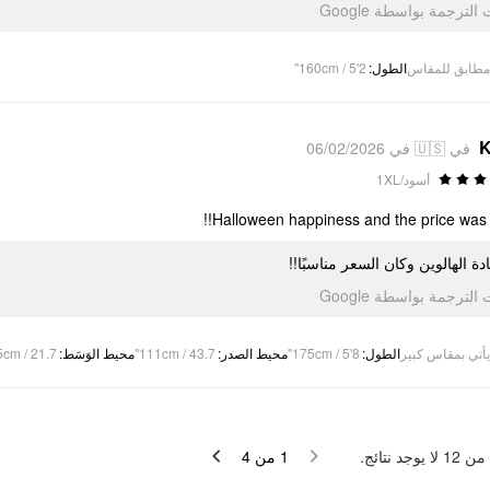
تمت الترجمة بواسطة Go
160cm / 5'2"
:
الطول
مطابق للمقاس
K
في 🇺🇸 في 06/02/2026
أسود/1XL
Halloween happiness and the price was ri
ادة الهالوين وكان السعر مناسبًا
تمت الترجمة بواسطة Go
cm / 21.7"
:
محيط الوَسَط
111cm / 43.7"
:
محيط الصدر
175cm / 5'8"
:
الطول
يأتي بمقاس كبير
لا يوجد نتائج.
12
من
4
من
1