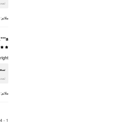
ogle
:
ملائم
***a
ght!!
سع!!
ogle
:
ملائم
4
1 -