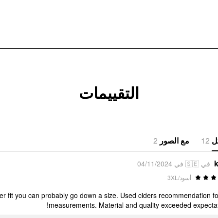
التقييمات
2
مع الصور
12
ل
k
في 🇸🇪 في 04/11/2024
أسود/3XL
ighter fit you can probably go down a size. Used ciders recommendation f
measurements. Material and quality exceeded expectat