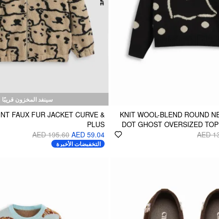
سينفد المخزون قريبًا
INT FAUX FUR JACKET CURVE &
KNIT WOOL-BLEND ROUND N
PLUS
DOT GHOST OVERSIZED TOP
AED 195.60
AED 59.04
AED 1
التخفيضات الأخيرة