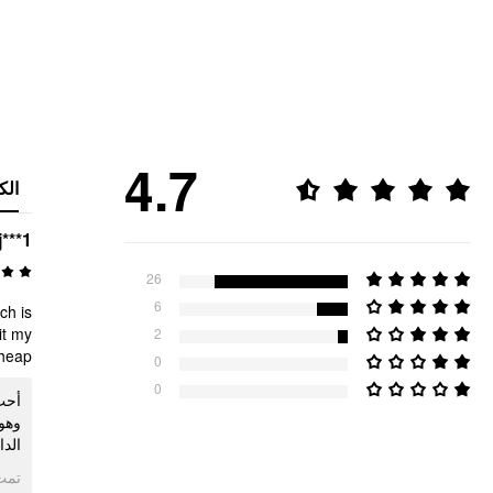
4.7
الك
j***1
26
6
ch is
it my
2
heap.
0
0
أحب،
وهو
الد.
ogle