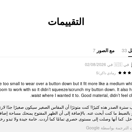
التقييمات
7
مع الصور
33
ل
في 🇺🇸 في 02/08/2026
رمادي داكن/S
 too small to wear over a button down but it fit more like a medium whi
room to work with so it didn’t squeeze/scrunch my button down. It also h
waist where I wanted it to. Good material, didn’t feel c
 سترة الصدر هذه كثيرًا! كنت متوترًا أن المقاس الصغير سيكون صغيرًا جدًا ل
 بالضبط ما كنت أبحث عنه. بالإضافة إلى أن الظهر المفتوح يمنحك مساحة إضاف
اخل. كما أنها وصلت إلى مستوى خصري تمامًا كما أردت. خامة جيدة ولا تبدو ر
تمت الترجمة بواسطة Go