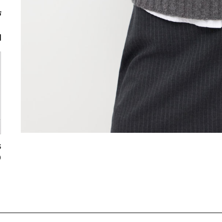
ت
ا
0