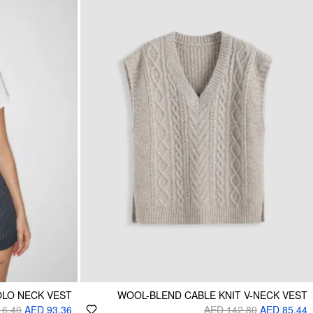
OLO NECK VEST
WOOL-BLEND CABLE KNIT V-NECK VEST
16.40
AED 93.36
AED 142.80
AED 85.44