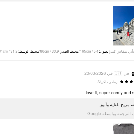
81cm / 31.9"
:
محيط الوَسَط
86cm / 33.9"
:
محيط الصدر
165cm / 5'4"
:
الطول
يأتي بمقاس كبير
g
في 🇮🇹 في 20/03/2026
رمادي داكن/S
I love it, super comfy and st
، مريح للغاية وأنيق
تمت الترجمة بواسطة Go