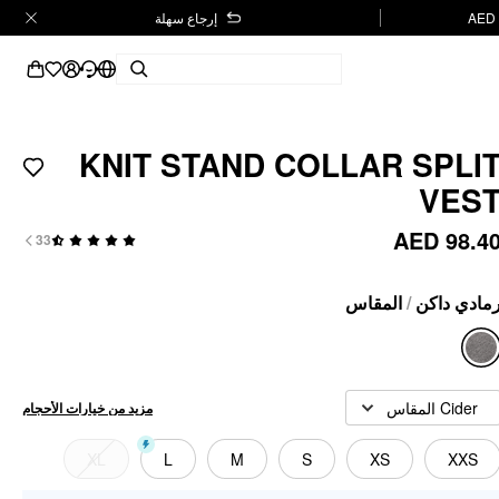
إرجاع سهلة
KNIT STAND COLLAR SPLI
VES
AED 98.4
33
المقاس
/
مادي داكن
Cider المقاس
مزيد من خيارات الأحجام
XL
L
M
S
XS
XXS