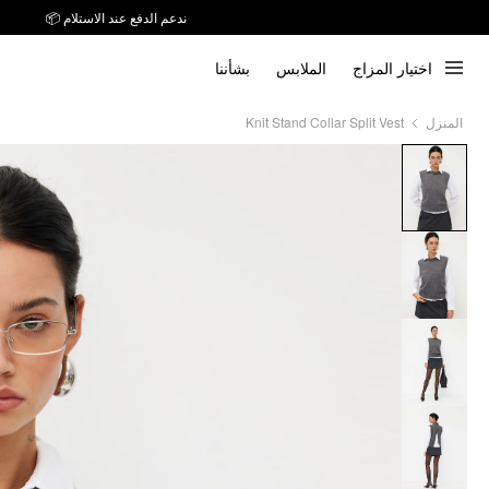
ندعم الدفع عند الاستلام 📦
اختيار المزاج
الملابس
بشأننا
Knit Stand Collar Split Vest
المنزل