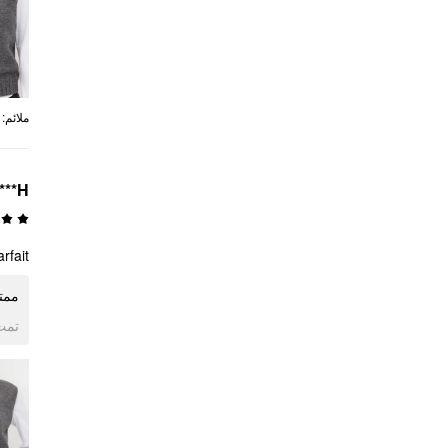
:
ملائم
H***
rfait !
مم !
ogle