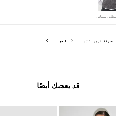
مطابق للمقاس
لا يوجد نتائج.
33
من
1
11
من
1
قد يعجبك أيضًا