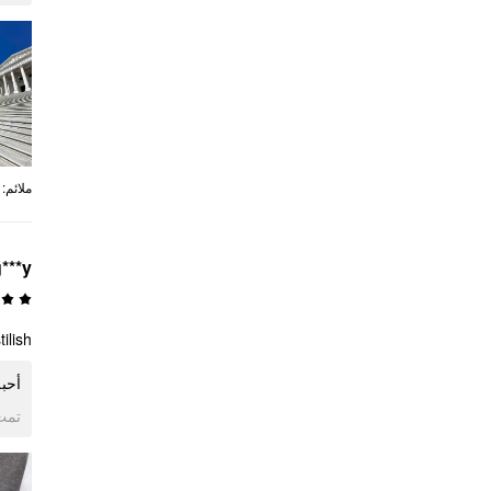
:
ملائم
***y
ilish
أحبه
ogle