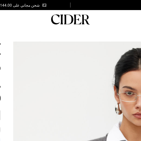
شحن مجاني على AED 144.00
T
T
0
ر