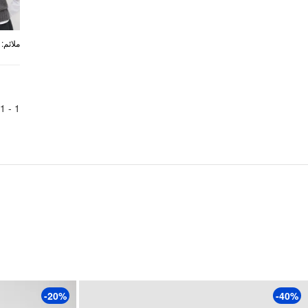
:
ملائم
1
1 -
-20%
-40%