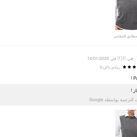
مطابق للمقاس
في 🇫🇷 في 14/01/2026
رمادي داكن/S
Pa
تاز
تمت الترجمة بواسطة Go