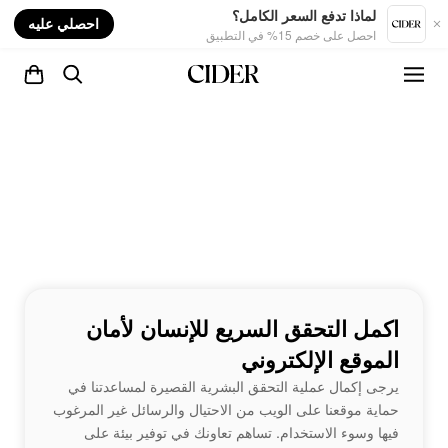
nt
لماذا تدفع السعر الكامل؟
احصلي عليه
احصل على خصم 15% في التطبيق
اكمل التحقق السريع للإنسان لأمان
الموقع الإلكتروني
يرجى إكمال عملية التحقق البشرية القصيرة لمساعدتنا في
حماية موقعنا على الويب من الاحتيال والرسائل غير المرغوب
فيها وسوء الاستخدام. تساهم تعاونك في توفير بيئة على