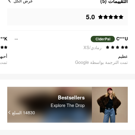
التقييمات (5)
عرض الكل
5.0
***K
C***U
CiderPal
رمادي/XS
عظيم
أحبها
تمت الترجمة بواسطة Google
تمت ا
Bestsellers
Explore The Drop
14830
السلع