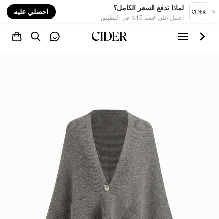
nt
لماذا تدفع السعر الكامل؟
احصلي عليه
احصل على خصم 15% في التطبيق