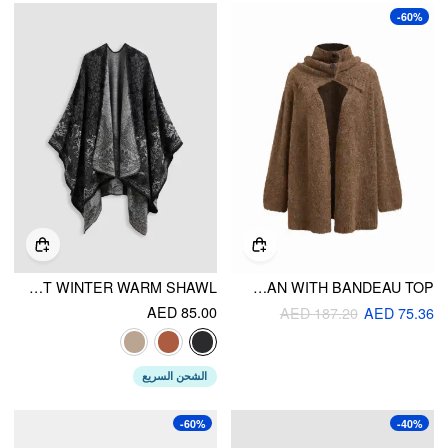
-60%
ALL OVER PRINT WINTER WARM SHAWL
KNIT WOOL-BLEND TWO WAY LONG SLEEVE OVERSIZED CARDIGAN WITH BANDEAU TOP
AED 85.00
AED 187.20
AED 75.36
الشحن السريع
-60%
-40%