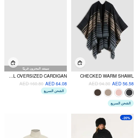
سينفد المخزون قريبًا
KNIT HIGH NECK ASYMMETRICAL OVERSIZED CARDIGAN
CHECKED WARM SHAWL
AED 160.80
AED 64.08
AED 94.30
AED 56.58
الشحن السريع
الشحن السريع
-20%