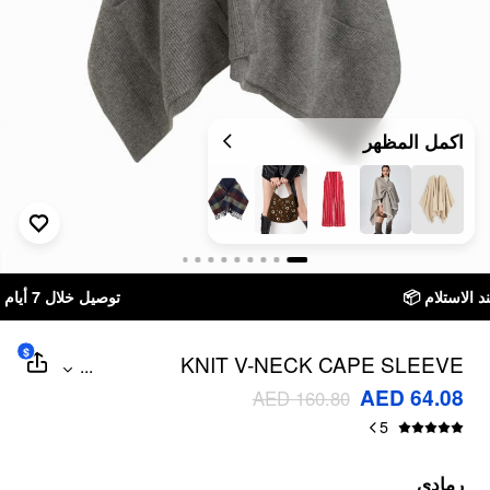
اكمل المظهر
توصيل خلال 7 أيام إلى جميع دول الخليج
$
KNIT V-NECK CAPE SLEEVE
...
OVERSIZED CARDIGAN
AED 64.08
AED 160.80
5
رمادي