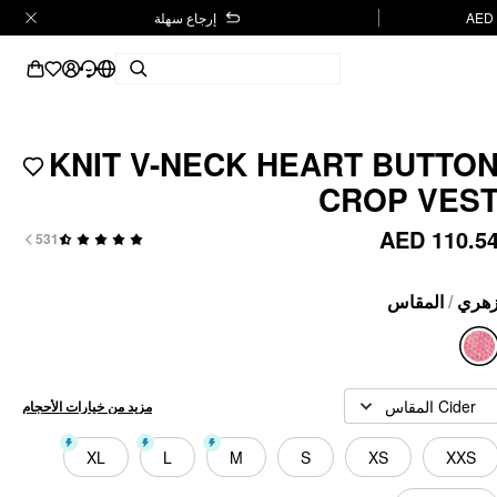
إرجاع سهلة
KNIT V-NECK HEART BUTTO
CROP VES
AED 110.5
531
المقاس
/
هري
Cider المقاس
مزيد من خيارات الأحجام
XL
L
M
S
XS
XXS