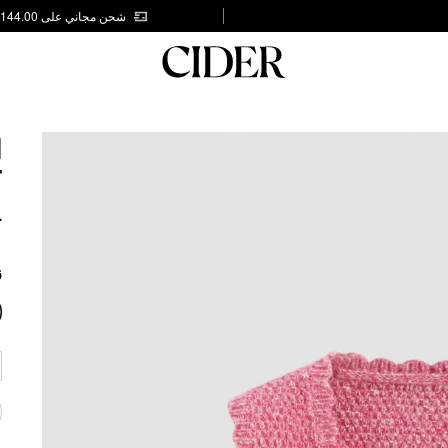
شحن مجاني على AED 144.00
N
T
4
ز