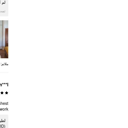
لم أ
ogle
:
ملائم
m***l
chest
work.
لطيف
(36DDDD) لذا فإن الوسط الذي لم يكن به أي أزرار كان به فجوة كبيرة. أخطط لارتدائها مرة أخرى للعمل.