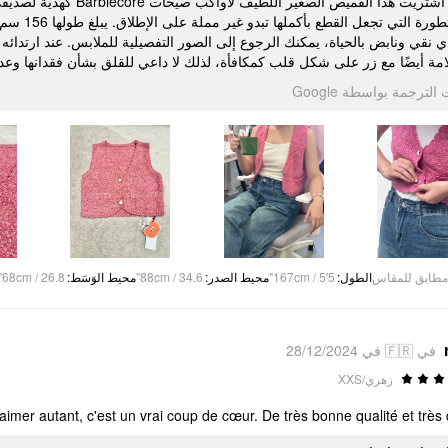
كهدية لصديقي. انا مهووس
 نقي ونابض بالحياة، يمكنك الرجوع إلى الصور التفصيلية للملابس. عند ارتدائه تحت
علامة أيضًا مع زر على شكل قلب كمكافأة، لذلك لا داعي للقلق بشأن فقدانها 
تمت الترجمة بواسطة Go
68cm / 26.8"
:
محيط الوَسَط
88cm / 34.6"
:
محيط الصدر
167cm / 5'5"
:
الطول
مطابق للمقاس
في 🇫🇷 في 28/12/2024
زهري/XXS
'aimer autant, c'est un vrai coup de cœur. De très bonne qualité et très