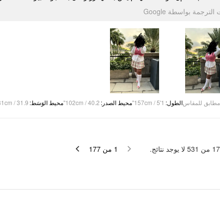
تمت الترجمة بواسطة Go
81cm / 31.9"
:
محيط الوَسَط
102cm / 40.2"
:
محيط الصدر
157cm / 5'1"
:
الطول
مطابق للمقاس
لا يوجد نتائج.
531
من
17
177
من
1