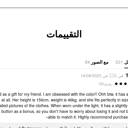
التقييمات
94
مع الصور
531
ل
T
في 🇨🇳 في 14/08/2023
زهري/XS
nd as a gift for my friend. I am obsessed with the color!! Ohh btw, it has
at all. Her height is 156cm, weight is 46kg, and she fits perfectly in siz
iled pictures of the clothes. When worn under the light, it has a slightly
d button as a bonus, so you don't have to worry about losing it and not 
able to match it. Highly recommend purchasin