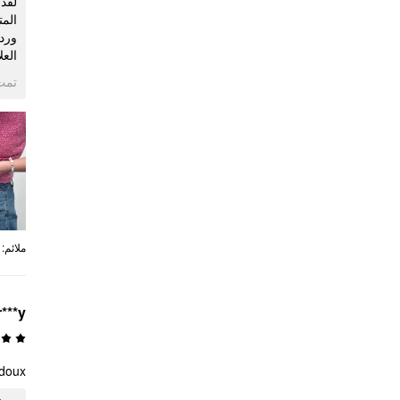
وردي
ال ~
ogle
:
ملائم
r***y
 doux