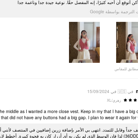
كن أتوقع أن أحبه كثيرًا، إنه المفضل حقًا. نوعية جيدة جدا وناعمة جدا
تمت الترجمة بواسطة Go
مطابق للمقاس
في 🇺🇸 في 15/09/2024
زهري/XL
the middle as I wanted a more close vest. Keep in my that I have a big 
hat did not have any buttons had a big gap. I plan to wear it again for 
 جداً وقابل للتمدد. انتهى بي الأمر بإضافة زرين إضافيين في المنتصف لأنني 