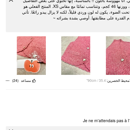
لقد اشتريت هذا القميص الصغير اللطيف لأواكب صيحات Barbiecore ة باللون !! بالمناسبة، إنها تحتوي على بعض التفاصيل
المتطورة التي تجعل القطع بأكملها تبدو غير مملة على الإطلاق. يبلغ طولها 156 سم، ووزنها 46 كجم، وتتناسب تمامًا مع مقاس XS. المنتج الفعلي هو
 الضوء، يكون له لون وردي قليلاً، لكنه لا يزال يبدو رائعًا. تأتي
وعدم القدرة على مطابقتها. أوصي بشدة بشرائه
)
24
(
مساعد
90cm / 35.4"
:
محيط الخصرين
Je ne m'attendais pas à l