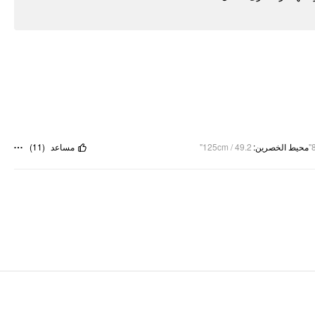
)
11
(
مساعد
125cm / 49.2"
:
محيط الخصرين