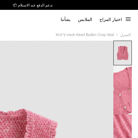
ندعم الدفع عند الاستلام 📦
اختيار المزاج
الملابس
بشأننا
Knit V-neck Heart Button Crop Vest
المنزل