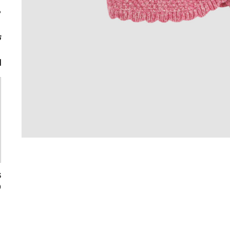
م
ت
ا
0