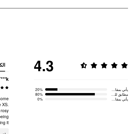
4.3
الك
***k
20%
يأتي بمقاس صغير
80%
مطابق للمقاس
 some
0%
يأتي بمقاس كبير
e XS.
 rosy
being
g it~