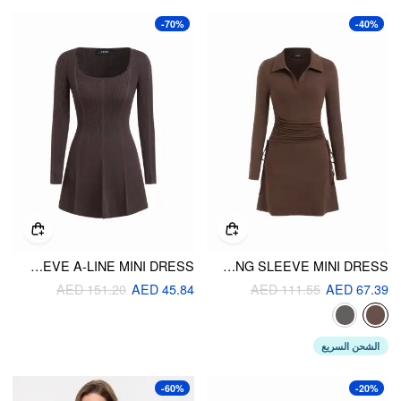
-70%
-40%
KNIT SCOOP NECKLINE LONG SLEEVE A-LINE MINI DRESS
POLO NECK DRAWSTRING RUCHED LONG SLEEVE MINI DRESS
AED 151.20
AED 45.84
AED 111.55
AED 67.39
الشحن السريع
-60%
-20%