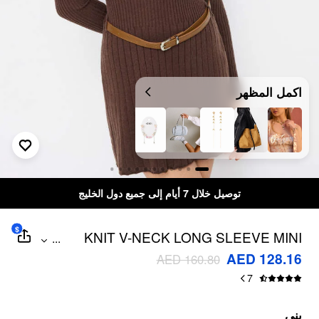
اكمل المظهر
توصيل خلال 7 أيام إلى جميع دول الخليج
$
KNIT V-NECK LONG SLEEVE MINI
...
DRESS WITH BELT
AED 128.16
AED 160.80
7
بني