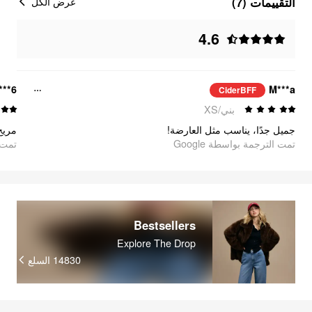
التقييمات (7)
عرض الكل
4.6
***6
M***a
CiderBFF
بني/XS
جميل جدًا، يناسب مثل العارضة!
مريح
تمت الترجمة بواسطة Google
oogle
Bestsellers
Explore The Drop
السلع
14830