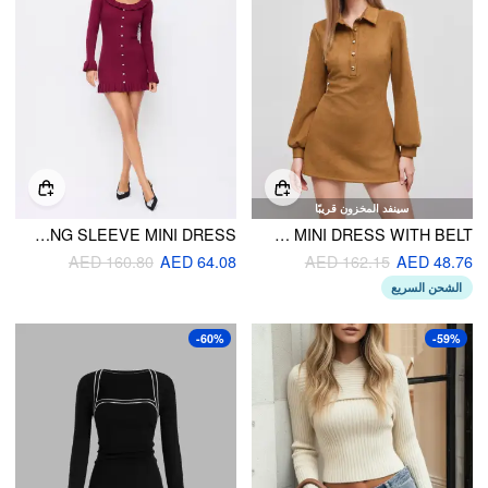
سينفد المخزون قريبًا
KNIT ROUND NECKLINE BUTTON RUFFLE LONG SLEEVE MINI DRESS
SUEDE COLLAR SOLID BUTTON UP MINI DRESS WITH BELT
AED 160.80
AED 64.08
AED 162.15
AED 48.76
الشحن السريع
-60%
-59%