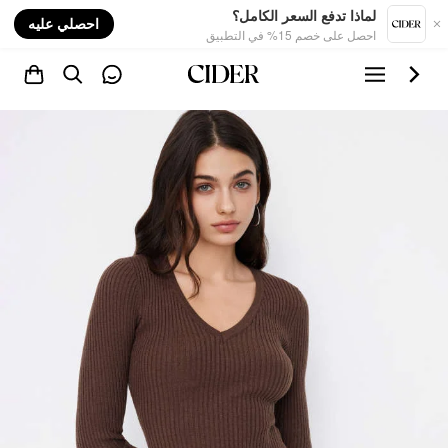
nt
لماذا تدفع السعر الكامل؟
احصلي عليه
احصل على خصم 15% في التطبيق