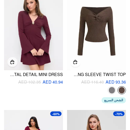
V-NECK BELL SLEEVE METAL DETAIL MINI DRESS
KNIT V-NECK LONG SLEEVE TWIST TOP
AED 102.35
AED 40.94
AED 116.40
AED 93.36
الشحن السريع
-60%
-70%