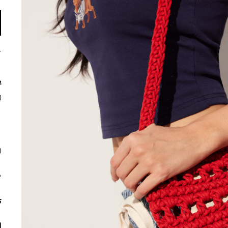
ي
م
ت
ا