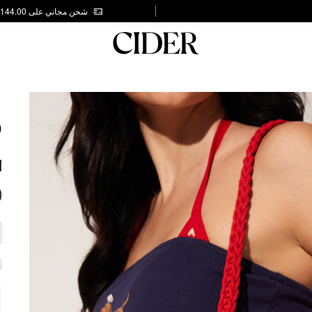
شحن مجاني على AED 144.00
G
0
أ