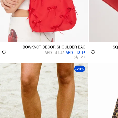
BOWKNOT DECOR SHOULDER BAG
SQ
AED 141.45
AED 113.16
ألوان
2
+
-20%