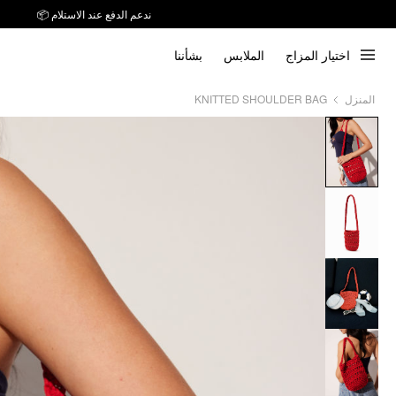
توصيل خلال 7 أيام إلى جميع دول الخليج
ندعم الدفع عند الاستلام 📦
اختيار المزاج
الملابس
بشأننا
KNITTED SHOULDER BAG
المنزل