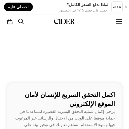
nt
لماذا تدفع السعر الكامل؟
احصلي عليه
احصل على خصم 15% في التطبيق
اكمل التحقق السريع للإنسان لأمان
الموقع الإلكتروني
يرجى إكمال عملية التحقق البشرية القصيرة لمساعدتنا في
حماية موقعنا على الويب من الاحتيال والرسائل غير المرغوب
فيها وسوء الاستخدام. تساهم تعاونك في توفير بيئة على