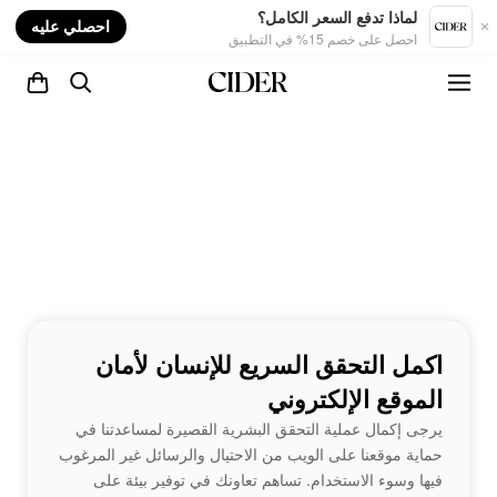
nt
لماذا تدفع السعر الكامل؟
احصلي عليه
احصل على خصم 15% في التطبيق
اكمل التحقق السريع للإنسان لأمان
الموقع الإلكتروني
يرجى إكمال عملية التحقق البشرية القصيرة لمساعدتنا في
حماية موقعنا على الويب من الاحتيال والرسائل غير المرغوب
فيها وسوء الاستخدام. تساهم تعاونك في توفير بيئة على