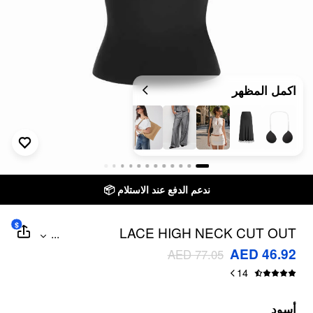
اكمل المظهر
ندعم الدفع عند الاستلام 📦
$
LACE HIGH NECK CUT OUT
...
SLEEVELESS TOP
AED 46.92
AED 77.05
14
أسود