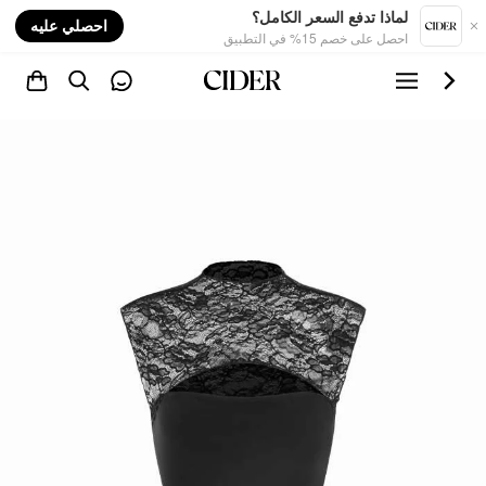
nt
لماذا تدفع السعر الكامل؟
احصلي عليه
احصل على خصم 15% في التطبيق