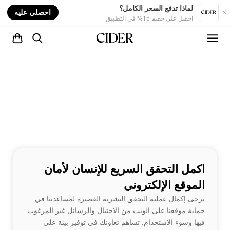
nt
لماذا تدفع السعر الكامل؟
احصلي عليه
احصل على خصم 15% في التطبيق
اكمل التحقق السريع للإنسان لأمان
الموقع الإلكتروني
يرجى إكمال عملية التحقق البشرية القصيرة لمساعدتنا في
حماية موقعنا على الويب من الاحتيال والرسائل غير المرغوب
فيها وسوء الاستخدام. تساهم تعاونك في توفير بيئة على