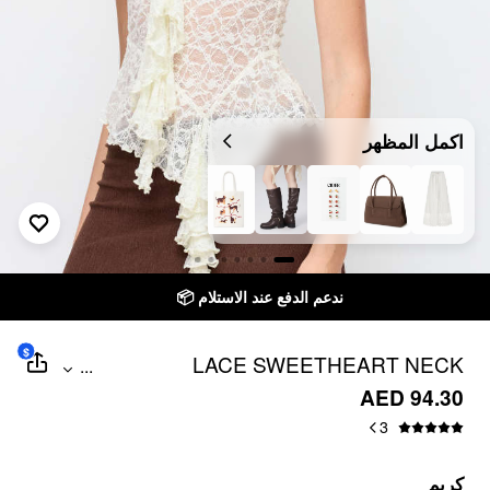
اكمل المظهر
توصيل خلال 7 أيام إلى جميع دول الخليج
$
LACE SWEETHEART NECK
...
ASYMMETRICAL HEM RUFFLED TRIM
AED 94.30
BLOUSE
3
كريم