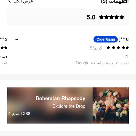
التقييمات (3)
عرض الكل
5.0
***5
j***u
CiderGang
كريم/S
🤍
تمت الترجمة بواسطة Google
oogle
Bohemian Rhapsody
Explore the Drop
السلع
268