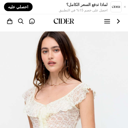
nt
لماذا تدفع السعر الكامل؟
احصلي عليه
احصل على خصم 15% في التطبيق