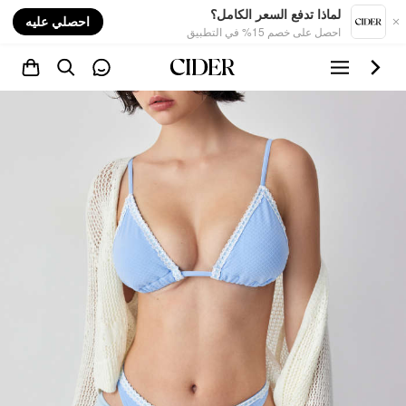
nt
لماذا تدفع السعر الكامل؟
احصلي عليه
احصل على خصم 15% في التطبيق