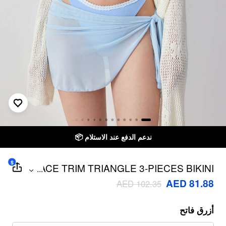
ندعم الدفع عند الاستلام 📦
$
LACE TRIM TRIANGLE 3-PIECES BIKINI
...
SET WITH SHEER SARONG
AED 81.88
AED 102.35
أزرق فاتح