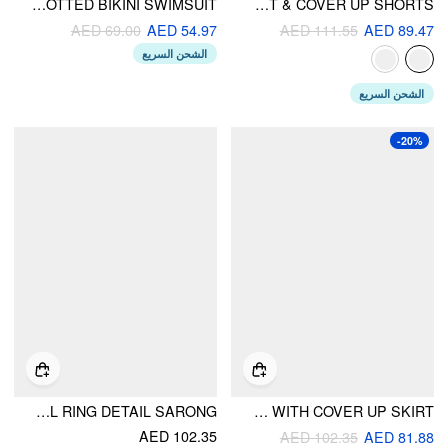
ASYMMETRICAL RUCHED KNOTTED BIKINI SWIMSUIT
HALTER NECKLINE BOWKNOT LACE BIKINI SET & COVER UP SHORTS
AED 69.00
AED 54.97
AED 111.55
AED 89.47
الشحن السريع
الشحن السريع
-20%
HALTER NECKLINE RING LINKED TRIANGLE TIE SIDE BIKINI SET WITH METAL RING DETAIL SARONG
HALTER NECKLINE CONTRASTING BINDING CROCHET TRIANGLE CHEEKY BIKINI SET WITH COVER UP SKIRT
AED 102.35
AED 102.35
AED 81.88