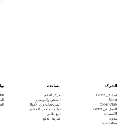
الشركة
مساعدة
توا
نبذة عن Cider
مركز الدعم
dor
Store
الشحن والتوصيل
الت
Cider Club
المرتجعات ورد الأموال
الع
العمل في Cider
تعليمات تحديد المقاس
الاستدامة
تتبع طلبي
مدونة
طريقة الدفع
بطاقة هدية