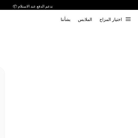
ندعم الدفع عند الاستلام 📦
اختيار المزاج
الملابس
بشأننا