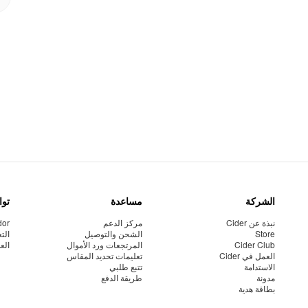
الشركة
مساعدة
توا
نبذة عن Cider
مركز الدعم
dor
Store
الشحن والتوصيل
الت
Cider Club
المرتجعات ورد الأموال
الع
العمل في Cider
تعليمات تحديد المقاس
الاستدامة
تتبع طلبي
مدونة
طريقة الدفع
بطاقة هدية