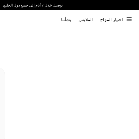
توصيل خلال 7 أيام إلى جميع دول الخليج
ندعم الدفع عند الاستلام 📦
اختيار المزاج
الملابس
بشأننا