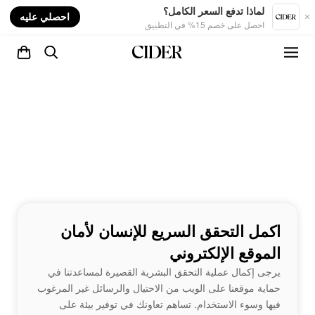
nt
لماذا تدفع السعر الكامل؟
احصلي عليه
احصل على خصم 15% في التطبيق
اكمل التحقق السريع للإنسان لأمان
الموقع الإلكتروني
يرجى إكمال عملية التحقق البشرية القصيرة لمساعدتنا في
حماية موقعنا على الويب من الاحتيال والرسائل غير المرغوب
فيها وسوء الاستخدام. تساهم تعاونك في توفير بيئة على