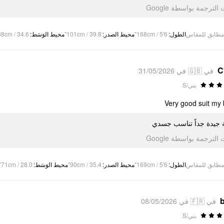
تمت الترجمة بواسطة Go
88cm / 34.6"
:
محيط الوَسَط
101cm / 39.8"
:
محيط الصدر
168cm / 5'6"
:
الطول
مطابق للمقاس
C
في 🇬🇧 في 31/05/2026
بني/S
Very good suit my
ة جيدة جداً تناسب جسدي
تمت الترجمة بواسطة Go
71cm / 28.0"
:
محيط الوَسَط
90cm / 35.4"
:
محيط الصدر
169cm / 5'6"
:
الطول
مطابق للمقاس
b
في 🇫🇷 في 08/05/2026
بني/S