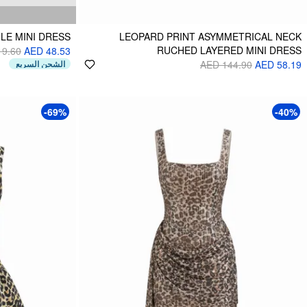
LE MINI DRESS
LEOPARD PRINT ASYMMETRICAL NECK
RUCHED LAYERED MINI DRESS
19.60
AED 48.53
الشحن السريع
AED 144.90
AED 58.19
-69%
-40%