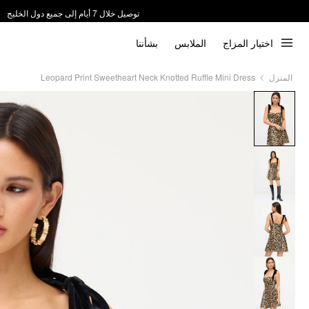
توصيل خلال 7 أيام إلى جميع دول الخليج
ندعم الدفع عند الاستلام 📦
اختيار المزاج
الملابس
بشأننا
Leopard Print Sweetheart Neck Knotted Ruffle Mini Dress
المنزل