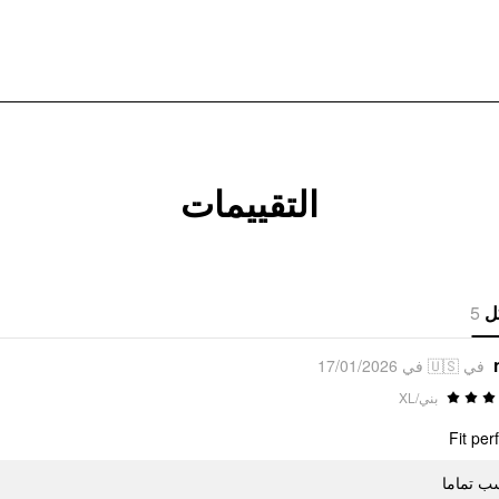
التقييمات
5
ل
في 🇺🇸 في 17/01/2026
بني/XL
Fit per
سب تماما