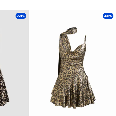
-59%
-60%