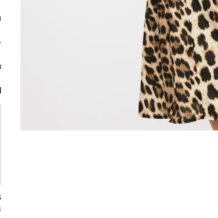
م
ت
ا