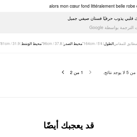
alors mon cœur fond littéralement belle robe 
ك قلبي يذوب حرفيًا فستان صيفي جميل
تمت الترجمة بواسطة Go
81cm / 31.9"
:
محيط الوَسَط
96cm / 37.8"
:
محيط الصدر
164cm / 5'4"
:
الطول
مطابق للمقاس
لا يوجد نتائج.
5
من
2
من
1
قد يعجبك أيضًا