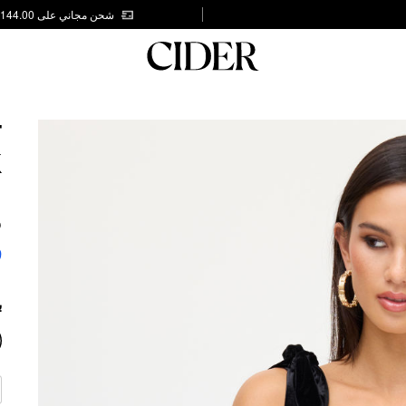
شحن مجاني على AED 144.00
T
K
I
S
9
ب