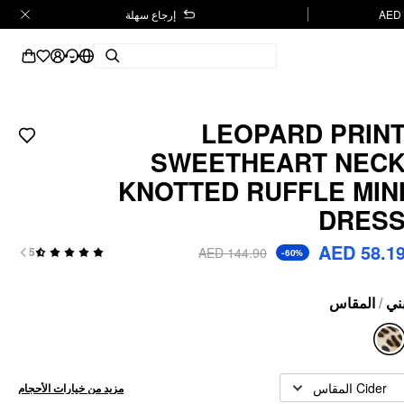
إرجاع سهلة
LEOPARD PRIN
SWEETHEART NEC
KNOTTED RUFFLE MIN
DRES
AED 58.1
AED 144.90
5
-60%
المقاس
/
ني
Cider المقاس
مزيد من خيارات الأحجام