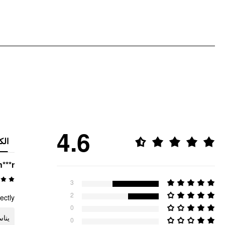
4.6
الك
n***r
3
2
fectly
0
ينا
0