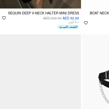
SEQUIN DEEP V-NECK HALTER MINI DRESS
BOAT NECK
AED 230.00
AED 92.69
ألوان
2
+
الشحن السريع