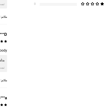
ogle
0
:
ملائم
***D
 body
بدل
ogle
:
ملائم
***a