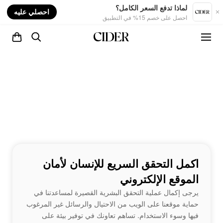
nt
لماذا تدفع السعر الكامل؟
احصلي عليه
احصل على خصم 15% في التطبيق
اكمل التحقق السريع للإنسان لأمان
الموقع الإلكتروني
يرجى إكمال عملية التحقق البشرية القصيرة لمساعدتنا في
حماية موقعنا على الويب من الاحتيال والرسائل غير المرغوب
فيها وسوء الاستخدام. تساهم تعاونك في توفير بيئة على