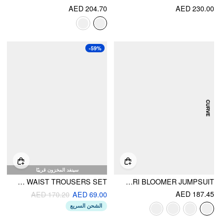
AED 204.70
AED 230.00
-59%
سينفد المخزون قريبًا
LINEN-BLEND BOWKNOT SHIRRED CAMI TOP & MID RISE ELASTIC WAIST TROUSERS SET
V-NECK LACE PANEL DRAWSTRING CAPRI BLOOMER JUMPSUIT
AED 187.45
AED 170.20
AED 69.00
الشحن السريع