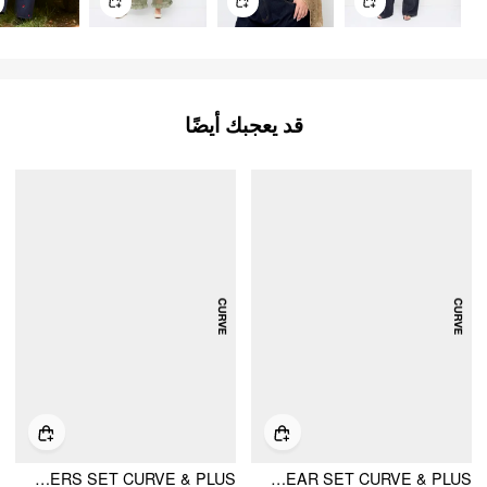
قد يعجبك أيضًا
LINEN-BLEND V-NECK RUCHED PEPLUM TOP & MID RISE WIDE LEG TROUSERS SET CURVE & PLUS
COTTON FLORAL SWEETHEART BOWKNOT CAMI TOP & MID-RISE WIDE-LEG LOUNGEWEAR SET CURVE & PLUS