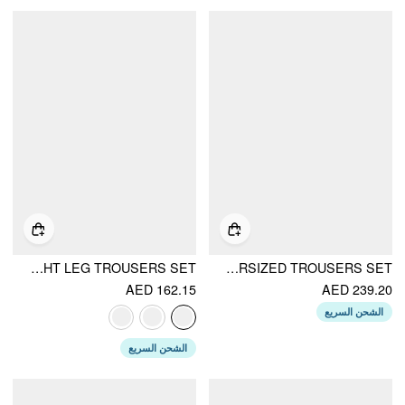
LINEN-BLEND BOAT NECK KNOTTED TOP & MID RISE CAPRI STRAIGHT LEG TROUSERS SET
LINEN-BLEND ASYMMETRICAL CAMI TOP & MID RISE WIDE LEG OVERSIZED TROUSERS SET
AED 162.15
AED 239.20
الشحن السريع
الشحن السريع