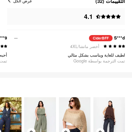
التقييمات (32)
عرض الكل
4.1
***9
S***d
CiderBFF
أخضر ماتشا/4XL
لطيف للغاية ويناسب بشكل مثالي
أحبه!
تمت الترجمة بواسطة Google
oogle
الشعور بالحرية
السلع
94