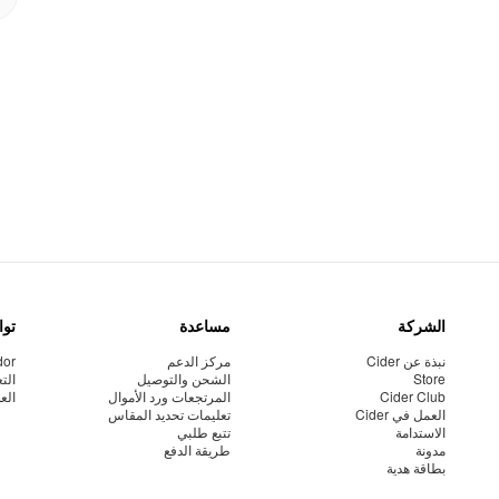
الشركة
مساعدة
توا
نبذة عن Cider
مركز الدعم
dor
Store
الشحن والتوصيل
الت
Cider Club
المرتجعات ورد الأموال
الع
العمل في Cider
تعليمات تحديد المقاس
الاستدامة
تتبع طلبي
مدونة
طريقة الدفع
بطاقة هدية