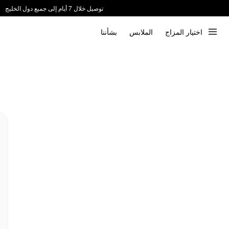
توصيل خلال 7 أيام إلى جميع دول الخليج
ندعم الدفع عند الاستلام 📦
اختيار المزاج
الملابس
بشأننا