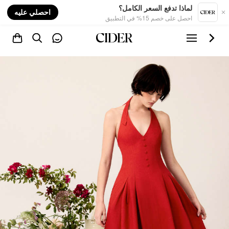
nt
لماذا تدفع السعر الكامل؟
احصلي عليه
احصل على خصم 15% في التطبيق