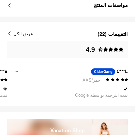
مواصفات المنتج
التقييمات (22)
عرض الكل
4.9
***e
C***L
CiderGang
أحمر/XXS
🌹
💕
تمت الترجمة بواسطة Google
oogle
Vacation Shop