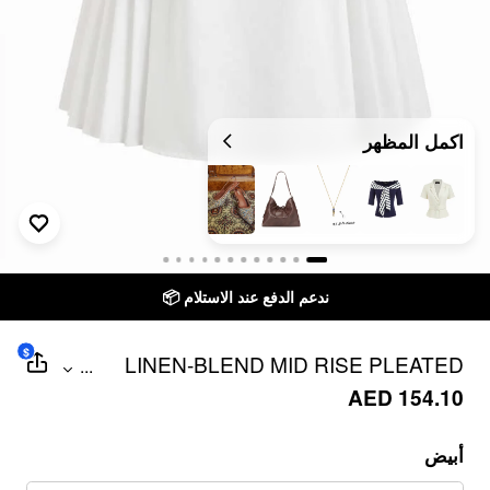
اكمل المظهر
ندعم الدفع عند الاستلام 📦
$
LINEN-BLEND MID RISE PLEATED
...
METAL DETAIL A-LINE MIDI SKIRT
AED 154.10
أبيض