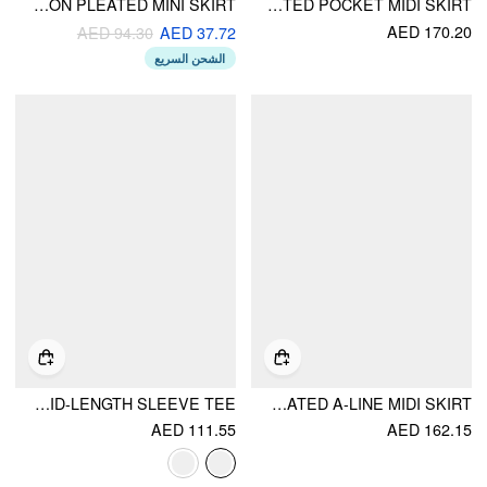
MID RISE SOLID BUTTON PLEATED MINI SKIRT
MID RISE STRIPED PLEATED POCKET MIDI SKIRT
AED 170.20
AED 94.30
AED 37.72
الشحن السريع
COTTON-BLEND STRIPED SAILOR COLLAR OFF-SHOULDER MID-LENGTH SLEEVE TEE
COTTON-BLEND MID RISE STRIPED PLEATED A-LINE MIDI SKIRT
AED 111.55
AED 162.15