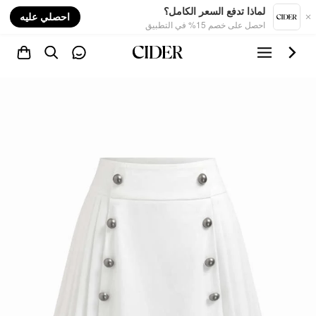
nt
لماذا تدفع السعر الكامل؟
احصلي عليه
احصل على خصم 15% في التطبيق