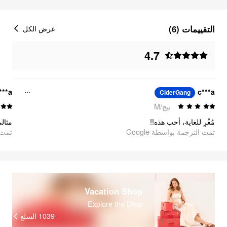
التقييمات (6)
عرض الكل
4.7
***a
c***a
CiderGang
بيج/M
مُغْرٍ للغاية، أحب هذه!!
مثالي
تمت الترجمة بواسطة Google
تمت ا
Vacation Shop
Explore the Drop
1039
السلع