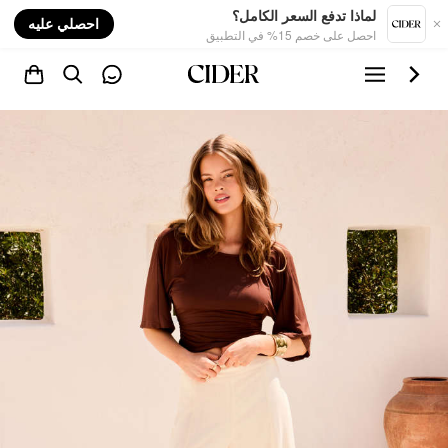
nt
لماذا تدفع السعر الكامل؟
احصلي عليه
احصل على خصم 15% في التطبيق