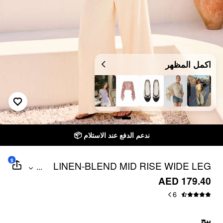
اكمل المظهر
ندعم الدفع عند الاستلام 📦
$
LINEN-BLEND MID RISE WIDE LEG
...
TROUSERS
AED 179.40
6
بيج