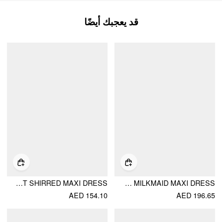
قد يعجبك أيضًا
COTTON-BLEND SWEETHEART BOWKNOT CUT OUT SHIRRED MAXI DRESS
OVERSIZED RUCHED BEADED STRAP DETAIL MILKMAID MAXI DRESS
AED 154.10
AED 196.65