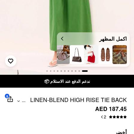
اكمل المظهر
ندعم الدفع عند الاستلام 📦
$
LINEN-BLEND HIGH RISE TIE BACK
...
FLARED MAXI DRESS
AED 187.45
2
أخضر