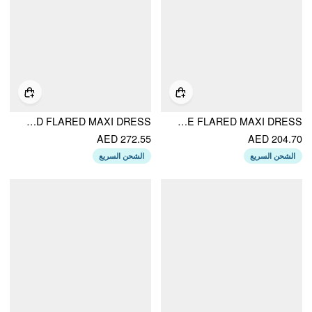
TEXTURED CHIFFON COLORBLOCK SQUARE NECK LACE PANEL OVERSIZED FLARED MAXI DRESS
LINEN-BLEND HALTER NECKLINE FLARED MAXI DRESS
AED 272.55
AED 204.70
الشحن السريع
الشحن السريع