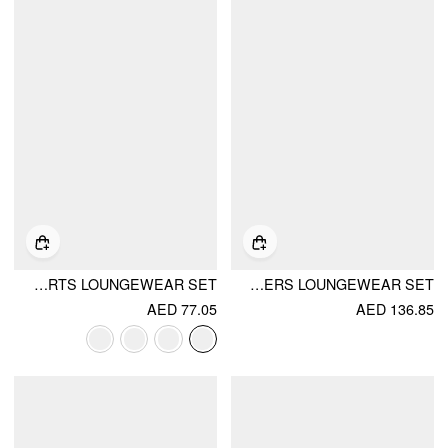
SATIN V-NECK LACE TRIM CAMI TOP & MID RISE LACE HEM SHORTS LOUNGEWEAR SET
V-NECK LACE TRIM TIE FRONT BOW TOP & MID RISE WIDE LEG TROUSERS LOUNGEWEAR SET
AED 77.05
AED 136.85