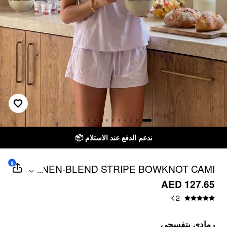
ندعم الدفع عند الاستلام 📦
$
LINEN-BLEND STRIPE BOWKNOT CAMI
...
TOP & LOW RISE SHORTS SET
AED 127.65
2
رمادي بنفسجي