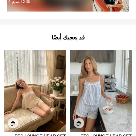
السلع
235
قد يعجبك أيضًا