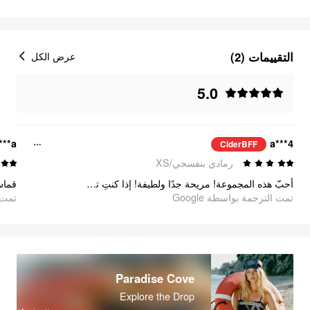
التقييمات (2)
عرض الكل
5.0
***a
a***4
CiderBFF
رمادي بنفسجي/XS
أحبّ هذه المجموعة! مريحة جدًا ولطيفة! إذا كنتِ تبحثين عن شيء مريح لكن بأناقة، فهذه المجموعة هي الخيار المثالي
تمت الترجمة بواسطة Google
oogle
Paradise Cove
Explore the Drop