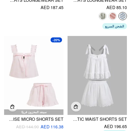
LACE TRIM CROP TOP & MID RISE DRAWSTRING SHORTS LOUNGEWEAR SET
COTTON-BLEND U-NECKLINE STRIPE LACE TRIM CAMI TOP & MID RISE ELASTIC WAIST SHORTS LOUNGEWEAR SET
AED 187.45
AED 85.10
الشحن السريع
-20%
سينفد المخزون قريبًا
TEXTURED RUFFLE SLEEVE STRIPE BOWKNOT TOP & MID RISE MICRO SHORTS SET
COTTON BRODERIE ANGLAISE LACE TRIM BOWKNOT TOP & MID RISE ELASTIC WAIST SHORTS SET
AED 196.65
AED 144.90
AED 116.38