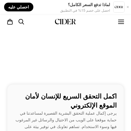
nt
لماذا تدفع السعر الكامل؟
احصلي عليه
احصل على خصم 15% في التطبيق
اكمل التحقق السريع للإنسان لأمان
الموقع الإلكتروني
يرجى إكمال عملية التحقق البشرية القصيرة لمساعدتنا في
حماية موقعنا على الويب من الاحتيال والرسائل غير المرغوب
فيها وسوء الاستخدام. تساهم تعاونك في توفير بيئة على