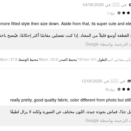
في 🇺🇸 في 04/06/2026
بيج/L
 a more fitted style then size down. Aside from that, its super cute and ele
 القطعة أوسع قليلاً من المعتاد. إذا كنت تفضلين مقاسًا أكثر إحكامًا، فيُنصح با
تمت الترجمة بواسطة Go
96cm / 37.8"
:
محيط الوَسَط
86cm / 33.9"
:
محيط الصدر
157cm / 5'1"
:
الطول
يأتي بمقاس كبير
m
في 🇺🇸 في 12/05/2026
بيج/XL
really pretty, good quality fabric, color different from photo but stil
 جدًا، قماش بجودة جيدة، اللون مختلف عن الصورة ولكنه لا يزال لطيفًا
تمت الترجمة بواسطة Go