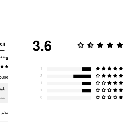
3.6
الك
y***a
1
2
ouse!
1
بلو!
1
ogle
0
:
ملائم