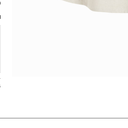
ت
ا
5