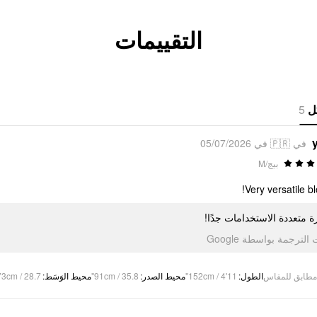
التقييمات
5
ل
في 🇵🇷 في 05/07/2026
بيج/M
Very versatile bl
زة متعددة الاستخدامات جدًا
تمت الترجمة بواسطة Go
73cm / 28.7"
:
محيط الوَسَط
91cm / 35.8"
:
محيط الصدر
152cm / 4'11"
:
الطول
مطابق للمقاس