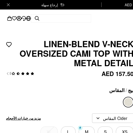
إرجاع سهلة
LINEN-BLEND V-NEC
OVERSIZED CAMI TOP WIT
METAL DETAI
AED 157.5
5
المقاس
/
يج
Cider المقاس
مزيد من خيارات الأحجام
XL
L
M
S
XS