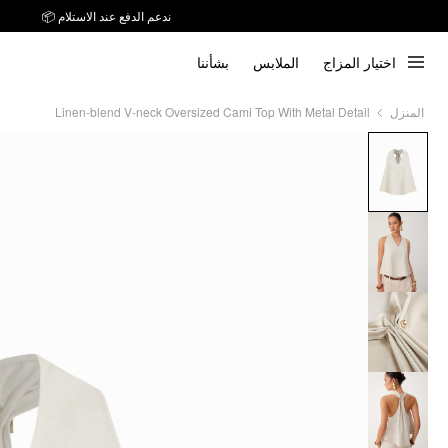
ندعم الدفع عند الاستلام 📦
اختيار المزاج
الملابس
بشأننا
Linen-blend V-neck Oversized Cami Top With Metal Detail
المنزل