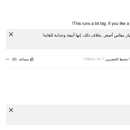
This runs a bit big. If you like
ختيار مقاس أصغر. بخلاف ذلك، إنها أنيقة وجذابة للغاية
)
0
(
مساعد
106cm / 41.7"
:
محيط الخصرين