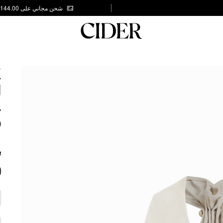
شحن مجاني على AED 144.00
K
H
L
0
ب