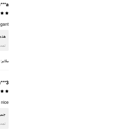
c***a
gant!
هذه!
ogle
:
ملائم
***3
l nice
جميل
ogle