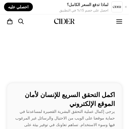
nt
لماذا تدفع السعر الكامل؟
احصلي عليه
احصل على خصم 15% في التطبيق
اكمل التحقق السريع للإنسان لأمان
الموقع الإلكتروني
يرجى إكمال عملية التحقق البشرية القصيرة لمساعدتنا في
حماية موقعنا على الويب من الاحتيال والرسائل غير المرغوب
فيها وسوء الاستخدام. تساهم تعاونك في توفير بيئة على