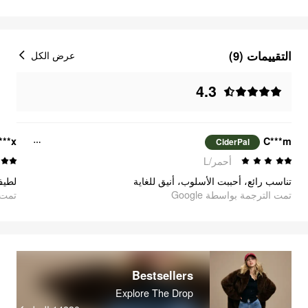
التقييمات (9)
عرض الكل
4.3
***x
C***m
CiderPal
أحمر/L
تناسب رائع، أحببت الأسلوب، أنيق للغاية
لطيف
تمت الترجمة بواسطة Google
تمت ا
Bestsellers
Explore The Drop