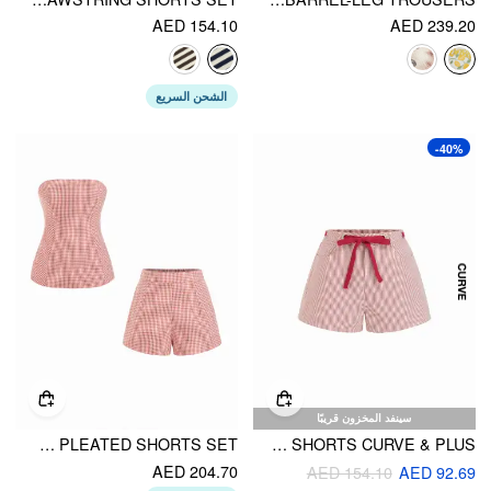
AED 154.10
AED 239.20
الشحن السريع
-40%
سينفد المخزون قريبًا
COTTON-BLEND GINGHAM KNOTTED STRAPLESS TOP & MID RISE PLEATED SHORTS SET
COTTON-BLEND MID RISE STRIPE BOWKNOT TIE SHORTS CURVE & PLUS
AED 204.70
AED 154.10
AED 92.69