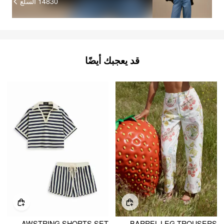
14830
السلع
قد يعجبك أيضًا
COLOR-BLOCKED STRIPES COLLAR TOP & MID RISE DRAWSTRING SHORTS SET
COTTON MID RISE FRUIT CAT GRAPHIC BARREL-LEG TROUSERS