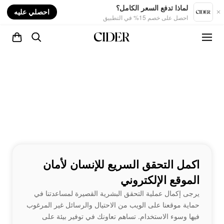
nt
لماذا تدفع السعر الكامل؟
احصلي عليه
احصل على خصم 15% في التطبيق
اكمل التحقق السريع للإنسان لأمان
الموقع الإلكتروني
يرجى إكمال عملية التحقق البشرية القصيرة لمساعدتنا في
حماية موقعنا على الويب من الاحتيال والرسائل غير المرغوب
فيها وسوء الاستخدام. تساهم تعاونك في توفير بيئة على