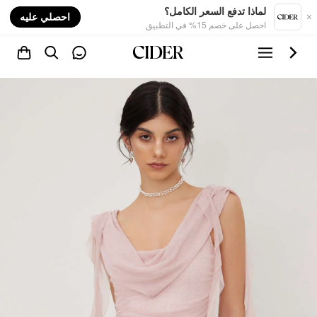
nt
لماذا تدفع السعر الكامل؟
احصلي عليه
احصل على خصم 15% في التطبيق