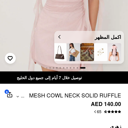
اكمل المظهر
توصيل خلال 7 أيام إلى جميع دول الخليج
$
MESH COWL NECK SOLID RUFFLE
...
HEM RUCHED MINI DRESS
AED 140.00
65
زهري