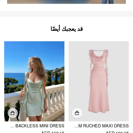
قد يعجبك أيضًا
SATIN SWEETHEART NECK RUFFLE HEM BACKLESS MINI DRESS
COWL NECK SOLID RUFFLE HEM RUCHED MAXI DRESS
AED 162.15
AED 196.65