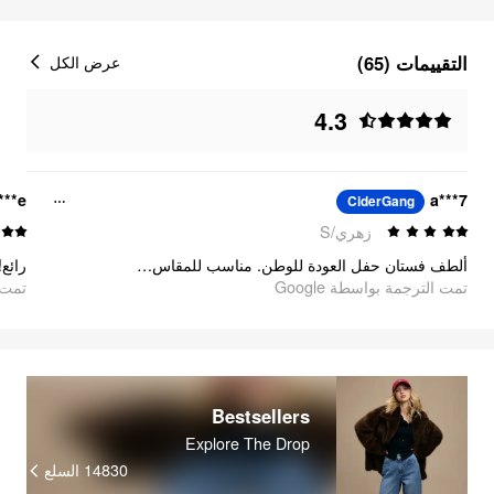
التقييمات (65)
عرض الكل
4.3
***e
a***7
CiderGang
زهري/S
ألطف فستان حفل العودة للوطن. مناسب للمقاس! طول ابنتي 5'3 أقدام ووزنها 120 رطلاً - الخامة ذات جودة مذهلة!
رائ!
تمت الترجمة بواسطة Google
oogle
Bestsellers
Explore The Drop
السلع
14830